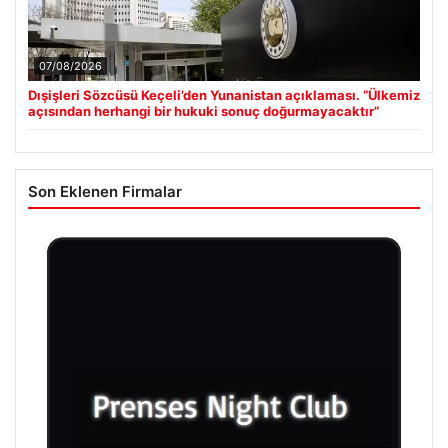
07/08/2026
Dışişleri Sözcüsü Keçeli’den Yunanistan açıklaması. “Ülkemiz
açısından herhangi bir hukuki sonuç doğurmayacaktır”
Son Eklenen Firmalar