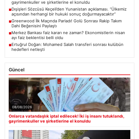
gayrimenkuller ve şirketlerine el konuldu
Dışişleri Sözcüsü Keçeli’den Yunanistan açıklaması. “Ülkemiz
■
açısından herhangi bir hukuki sonuç doğurmayacaktır”
Greenwood İlk Maçında Parladı! Golü Sonrası Rakip Takım
■
Dahi Beğenisini Paylaştı
Merkez Bankası faiz kararı ne zaman? Ekonomistlerin nisan
■
ayı faiz beklentisi belli oldu
Ertuğrul Doğan: Mohamed Salah transferi sonrası kulübün
■
hedefleri netleşti
Güncel
08/08/2026
Onlarca vatandaşlık iptal edilecek! İki iş insanı tutuklandı,
gayrimenkuller ve şirketlerine el konuldu