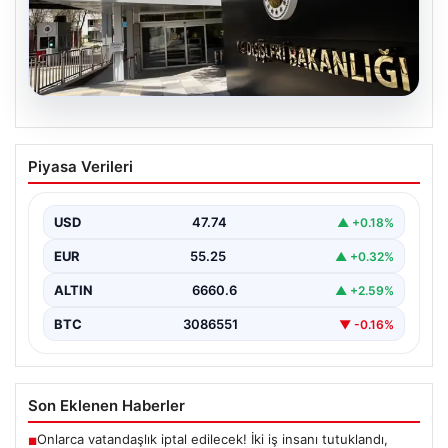
07.08.2026
Dışişleri Sözcüsü Keçeli’den
Piyasa Verileri
Yunanistan açıklaması. “Ülkemiz
açısından herhangi bir hukuki sonuç
doğurmayacaktır”
USD
47.74
▲ +0.18%
{“title”: “Dışişleri Sözcüsü Keçeli: Yunanistan’ın Turizm
EUR
55.25
▲ +0.32%
Mekansal Çerçevesi Türkiye Açısından Hukuki Sonuç
Doğurmayacak”, “content”:…
ALTIN
6660.6
▲ +2.59%
BTC
3086551
▼ -0.16%
Son Eklenen Haberler
Onlarca vatandaşlık iptal edilecek! İki iş insanı tutuklandı,
■