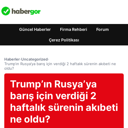
Güncel Haberler
Firma Rehberi
Forum
Çerez Politikası
Haberler
›
Uncategorized
›
Trump’ın Rusya’ya barış için verdiği 2 haftalık sürenin akıbeti ne
oldu?
Trump’ın Rusya’ya
barış için verdiği 2
haftalık sürenin akıbeti
ne oldu?