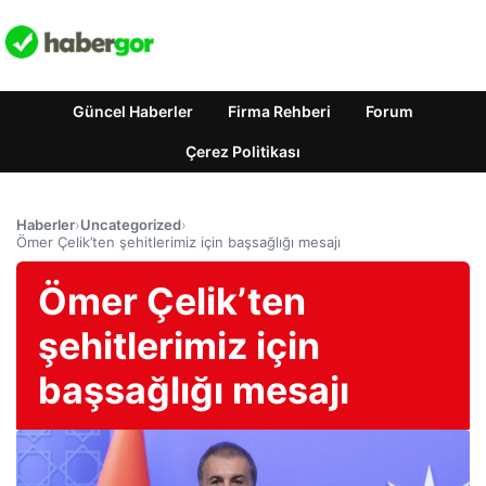
Güncel Haberler
Firma Rehberi
Forum
Çerez Politikası
Haberler
›
Uncategorized
›
Ömer Çelik’ten şehitlerimiz için başsağlığı mesajı
Ömer Çelik’ten
şehitlerimiz için
başsağlığı mesajı