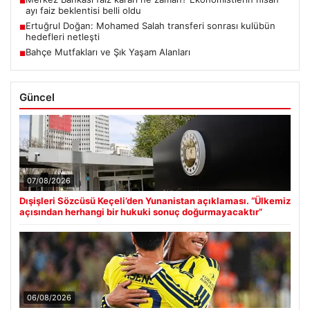
■
ayı faiz beklentisi belli oldu
Ertuğrul Doğan: Mohamed Salah transferi sonrası kulübün
■
hedefleri netleşti
Bahçe Mutfakları ve Şık Yaşam Alanları
■
Güncel
07/08/2026
Dışişleri Sözcüsü Keçeli’den Yunanistan açıklaması. “Ülkemiz
açısından herhangi bir hukuki sonuç doğurmayacaktır”
06/08/2026