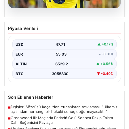
06.08.2026
Greenwood İlk Maçında Parladı! Golü
Piyasa Verileri
Sonrası Rakip Takım Dahi Beğenisini
Paylaştı
USD
47.71
▲ +0.17%
Mason Greenwood, yeni takımı Fenerbahçe ile önemli
bir dönüm noktası yaşadı ve kariyerinde ilk…
EUR
55.03
• -0.01%
ALTIN
6529.2
▲ +0.56%
BTC
3055830
▼ -0.40%
Son Eklenen Haberler
Dışişleri Sözcüsü Keçeli’den Yunanistan açıklaması. “Ülkemiz
■
açısından herhangi bir hukuki sonuç doğurmayacaktır”
Greenwood İlk Maçında Parladı! Golü Sonrası Rakip Takım
■
Dahi Beğenisini Paylaştı
Merkez Bankası faiz kararı ne zaman? Ekonomistlerin nisan