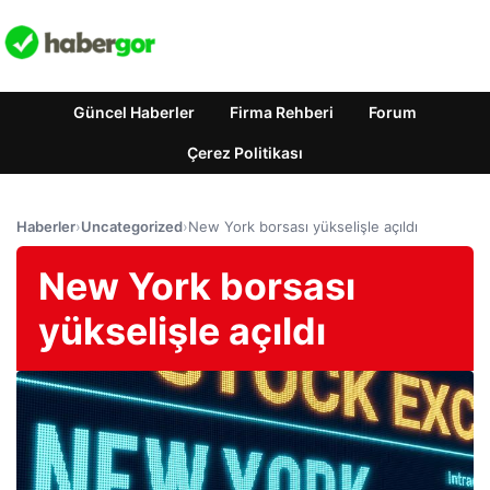
Güncel Haberler
Firma Rehberi
Forum
Çerez Politikası
Haberler
›
Uncategorized
›
New York borsası yükselişle açıldı
New York borsası
yükselişle açıldı