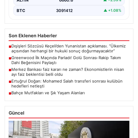
BTC
3091412
▲ +1.08%
Son Eklenen Haberler
Dışişleri Sözcüsü Keçeli’den Yunanistan açıklaması. “Ülkemiz
■
açısından herhangi bir hukuki sonuç doğurmayacaktır”
Greenwood İlk Maçında Parladı! Golü Sonrası Rakip Takım
■
Dahi Beğenisini Paylaştı
Merkez Bankası faiz kararı ne zaman? Ekonomistlerin nisan
■
ayı faiz beklentisi belli oldu
Ertuğrul Doğan: Mohamed Salah transferi sonrası kulübün
■
hedefleri netleşti
Bahçe Mutfakları ve Şık Yaşam Alanları
■
Güncel