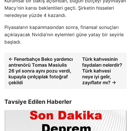
Kurumsal bir bakış açısından, bugün bütçeyi yayınlayan
Macy’nin karısı beklentileri geçti. Şirketin hisseleri
neredeyse yüzde 4 kazandı.
Piyasaların kapanmasından sonra, finansal sonuçları
açıklayacak Nvidia’nın eylemleri güne yatay bir seyirle
başladı.
← Fenerbahçe Beko yardımcı
Türk kahvesinin
antrenörü Tomas Masiulis
faydaları nelerdir?
26 yıl sonra aynı pozu verdi,
Türk kahvesi
kupayla çırılçıplak fotoğraf
neye iyi gelir,
çekildi
zayıflatır mı? →
Tavsiye Edilen Haberler