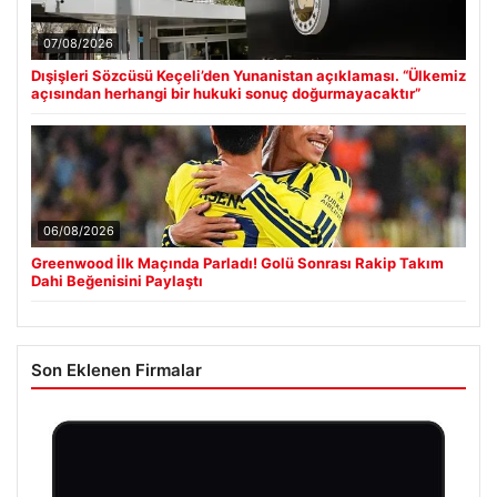
07/08/2026
Dışişleri Sözcüsü Keçeli’den Yunanistan açıklaması. “Ülkemiz
açısından herhangi bir hukuki sonuç doğurmayacaktır”
06/08/2026
Greenwood İlk Maçında Parladı! Golü Sonrası Rakip Takım
Dahi Beğenisini Paylaştı
Son Eklenen Firmalar