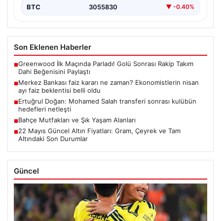
BTC
3055830
▼ -0.40%
Son Eklenen Haberler
Greenwood İlk Maçında Parladı! Golü Sonrası Rakip Takım
■
Dahi Beğenisini Paylaştı
Merkez Bankası faiz kararı ne zaman? Ekonomistlerin nisan
■
ayı faiz beklentisi belli oldu
Ertuğrul Doğan: Mohamed Salah transferi sonrası kulübün
■
hedefleri netleşti
Bahçe Mutfakları ve Şık Yaşam Alanları
■
22 Mayıs Güncel Altın Fiyatları: Gram, Çeyrek ve Tam
■
Altındaki Son Durumlar
Güncel