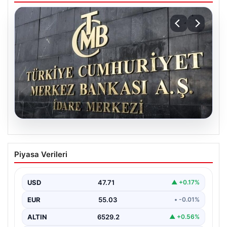
05.08.2026
Merkez Bankası faiz kararı ne zaman?
Piyasa Verileri
Ekonomistlerin nisan ayı faiz beklentisi
belli oldu
USD
47.71
▲ +0.17%
EUR
55.03
• -0.01%
ALTIN
6529.2
▲ +0.56%