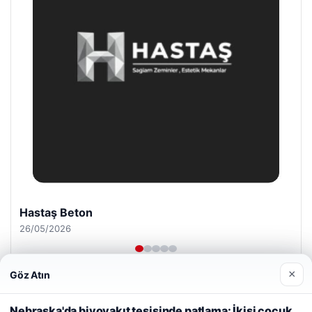
Prenses Night Club
29/04/2026
×
Göz Atın
Web sitemizi nasıl kullandığınızı daha iyi anlayabilmek,
deneyiminizi kişiselleştirmek ve geliştirmek amacıyla çerezler
Nebraska'da biyoyakıt tesisinde patlama: İkisi çocuk