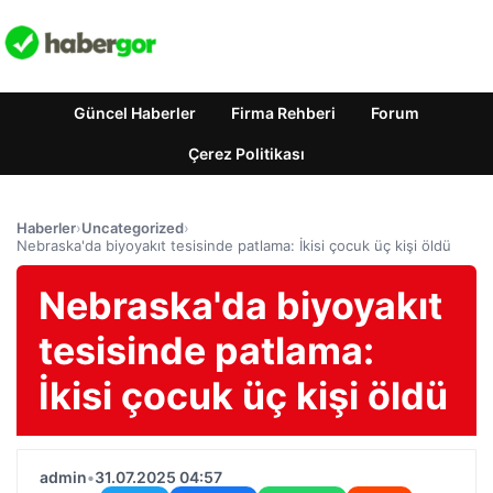
Güncel Haberler
Firma Rehberi
Forum
Çerez Politikası
Haberler
›
Uncategorized
›
Nebraska'da biyoyakıt tesisinde patlama: İkisi çocuk üç kişi öldü
Nebraska'da biyoyakıt
tesisinde patlama:
İkisi çocuk üç kişi öldü
admin
•
31.07.2025 04:57