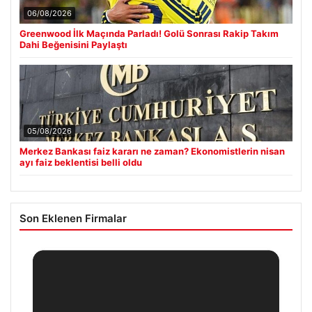
06/08/2026
Greenwood İlk Maçında Parladı! Golü Sonrası Rakip Takım
Dahi Beğenisini Paylaştı
05/08/2026
Merkez Bankası faiz kararı ne zaman? Ekonomistlerin nisan
ayı faiz beklentisi belli oldu
Son Eklenen Firmalar