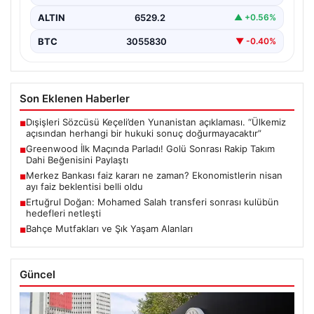
ALTIN
6529.2
▲ +0.56%
BTC
3055830
▼ -0.40%
Son Eklenen Haberler
Dışişleri Sözcüsü Keçeli’den Yunanistan açıklaması. “Ülkemiz
■
açısından herhangi bir hukuki sonuç doğurmayacaktır”
Greenwood İlk Maçında Parladı! Golü Sonrası Rakip Takım
■
Dahi Beğenisini Paylaştı
Merkez Bankası faiz kararı ne zaman? Ekonomistlerin nisan
■
ayı faiz beklentisi belli oldu
Ertuğrul Doğan: Mohamed Salah transferi sonrası kulübün
■
hedefleri netleşti
Bahçe Mutfakları ve Şık Yaşam Alanları
■
Güncel