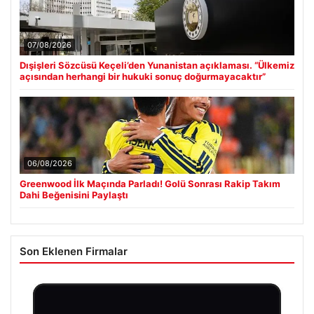
07/08/2026
Dışişleri Sözcüsü Keçeli’den Yunanistan açıklaması. “Ülkemiz
açısından herhangi bir hukuki sonuç doğurmayacaktır”
06/08/2026
Greenwood İlk Maçında Parladı! Golü Sonrası Rakip Takım
Dahi Beğenisini Paylaştı
Son Eklenen Firmalar