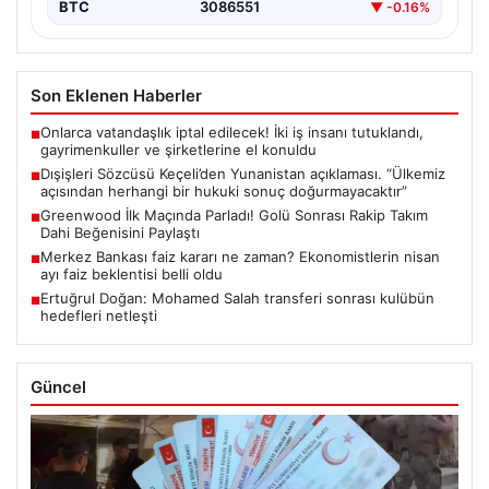
BTC
3086551
▼ -0.16%
Son Eklenen Haberler
Onlarca vatandaşlık iptal edilecek! İki iş insanı tutuklandı,
■
gayrimenkuller ve şirketlerine el konuldu
Dışişleri Sözcüsü Keçeli’den Yunanistan açıklaması. “Ülkemiz
■
açısından herhangi bir hukuki sonuç doğurmayacaktır”
Greenwood İlk Maçında Parladı! Golü Sonrası Rakip Takım
■
Dahi Beğenisini Paylaştı
Merkez Bankası faiz kararı ne zaman? Ekonomistlerin nisan
■
ayı faiz beklentisi belli oldu
Ertuğrul Doğan: Mohamed Salah transferi sonrası kulübün
■
hedefleri netleşti
Güncel