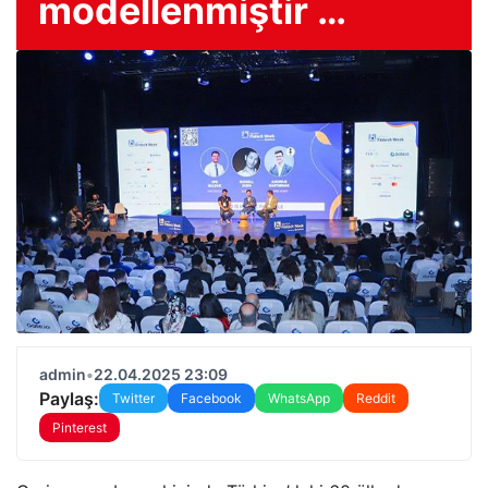
modellenmiştir …
admin
•
22.04.2025 23:09
Paylaş:
Twitter
Facebook
WhatsApp
Reddit
Pinterest