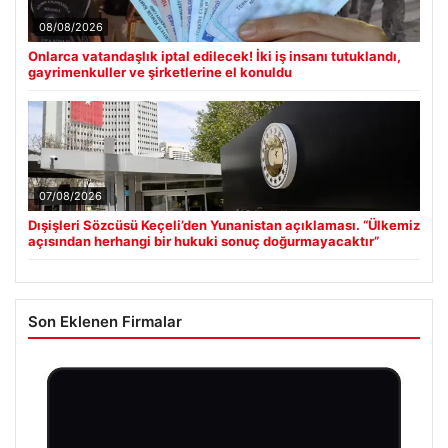
08/08/2026
Onlarca vatandaşlık iptal edilecek! İki iş insanı tutuklandı,
gayrimenkuller ve şirketlerine el konuldu
07/08/2026
Dışişleri Sözcüsü Keçeli’den Yunanistan açıklaması. “Ülkemiz
açısından herhangi bir hukuki sonuç doğurmayacaktır”
Son Eklenen Firmalar