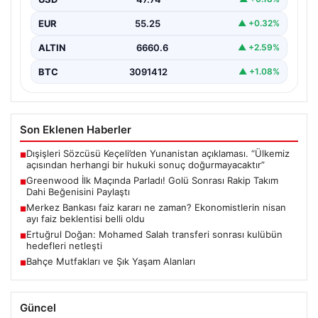
Mason Greenwood, yeni takımı Fenerbahçe ile önemli
bir dönüm noktası yaşadı ve kariyerinde ilk…
EUR
55.25
▲ +0.32%
ALTIN
6660.6
▲ +2.59%
BTC
3091412
▲ +1.08%
Son Eklenen Haberler
Dışişleri Sözcüsü Keçeli’den Yunanistan açıklaması. “Ülkemiz
■
açısından herhangi bir hukuki sonuç doğurmayacaktır”
Greenwood İlk Maçında Parladı! Golü Sonrası Rakip Takım
■
Dahi Beğenisini Paylaştı
Merkez Bankası faiz kararı ne zaman? Ekonomistlerin nisan
■
ayı faiz beklentisi belli oldu
Ertuğrul Doğan: Mohamed Salah transferi sonrası kulübün
■
hedefleri netleşti
Bahçe Mutfakları ve Şık Yaşam Alanları
■
Güncel