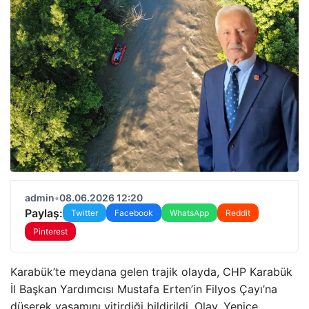
admin
•
08.06.2026 12:20
Paylaş:
Twitter
Facebook
WhatsApp
Reddit
Pinterest
Karabük’te meydana gelen trajik olayda, CHP Karabük
İl Başkan Yardımcısı Mustafa Erten’in Filyos Çayı’na
düşerek yaşamını yitirdiği bildirildi. Olay, Yenice