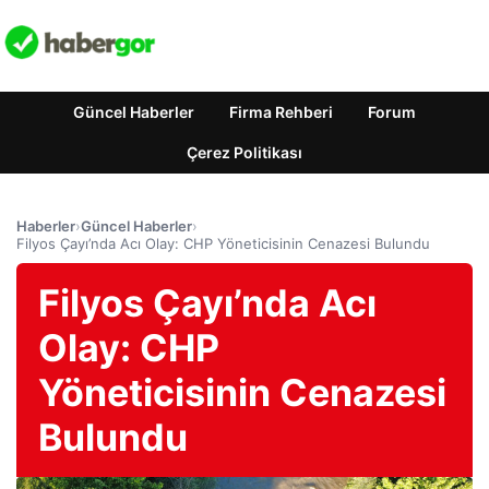
Güncel Haberler
Firma Rehberi
Forum
Çerez Politikası
Haberler
›
Güncel Haberler
›
Filyos Çayı’nda Acı Olay: CHP Yöneticisinin Cenazesi Bulundu
Filyos Çayı’nda Acı
Olay: CHP
Yöneticisinin Cenazesi
Bulundu