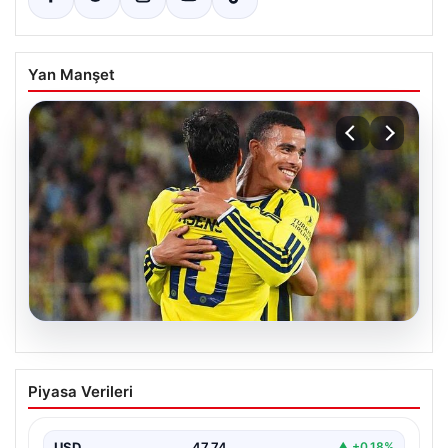
Yan Manşet
06.08.2026
Greenwood İlk Maçında Parladı! Golü
Piyasa Verileri
Sonrası Rakip Takım Dahi Beğenisini
Paylaştı
USD
47.74
▲ +0.18%