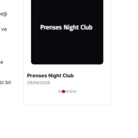
neği
 ve
ce
Prenses Night Club
i bir
29/04/2026