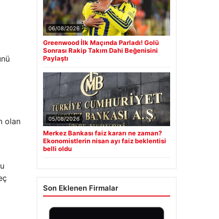
06/08/2026
Greenwood İlk Maçında Parladı! Golü
Sonrası Rakip Takım Dahi Beğenisini
ünü
Paylaştı
05/08/2026
n olan
Merkez Bankası faiz kararı ne zaman?
Ekonomistlerin nisan ayı faiz beklentisi
belli oldu
bu
reç
Son Eklenen Firmalar