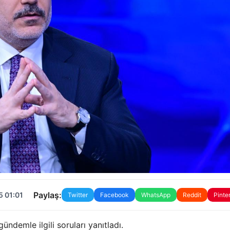
Paylaş:
5 01:01
Twitter
Facebook
WhatsApp
Reddit
Pinte
ündemle ilgili soruları yanıtladı.