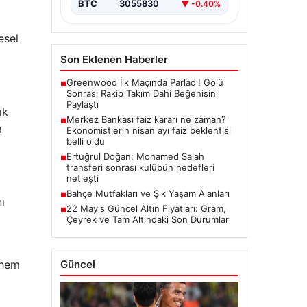
BTC
3055830
▼ -0.40%
esel
Son Eklenen Haberler
Greenwood İlk Maçında Parladı! Golü
■
Sonrası Rakip Takım Dahi Beğenisini
Paylaştı
ık
Merkez Bankası faiz kararı ne zaman?
■
a
Ekonomistlerin nisan ayı faiz beklentisi
belli oldu
Ertuğrul Doğan: Mohamed Salah
■
transferi sonrası kulübün hedefleri
netleşti
Bahçe Mutfakları ve Şık Yaşam Alanları
■
ı
22 Mayıs Güncel Altın Fiyatları: Gram,
■
i
Çeyrek ve Tam Altındaki Son Durumlar
Güncel
 hem