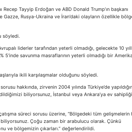
nı Recep Tayyip Erdoğan ve ABD Donald Trump’ın başkanı
e Gazze, Rusya-Ukraina ve İran’daki olayların özellikle bölg
u söyledi.
upalı ​​liderler tarafından yeterli olmadığı, gelecekte 10 yıll
% 5’inde savunma masraflarının yeterli olmadığı bir Amerik
larıyla ikili karşılaşmalar olduğunu söyledi.
 sorusu hakkında, zirvenin 2004 yılında Türkiye’de yapıldığın
dildiğimizi biliyorsunuz, İstanbul veya Ankara’ya ev sahipliğ
yan çatışma süreci sorusu üzerine, “Bölgedeki tüm gelişmelerin
u biliyorsunuz. Çoğu zaman bir arabulucu olarak. Çünkü
u ve bölgemizin çıkarları.” değerlendirildi.