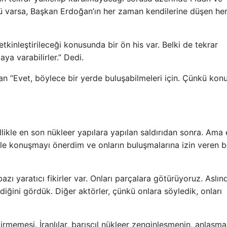
ü varsa, Başkan Erdoğan’ın her zaman kendilerine düşen her
tkinleştirileceği konusunda bir ön his var. Belki de tekrar
a varabilirler.” Dedi.
an “Evet, böylece bir yerde buluşabilmeleri için. Çünkü kon
llikle en son nükleer yapılara yapılan saldırıdan sonra. Ama 
iyle konuşmayı önerdim ve onların buluşmalarına izin veren b
ı yaratıcı fikirler var. Onları parçalara götürüyoruz. Aslın
ldiğini gördük. Diğer aktörler, çünkü onlara söyledik, onları
tirmemesi. İranlılar, barışçıl nükleer zenginleşmenin, anlaşm