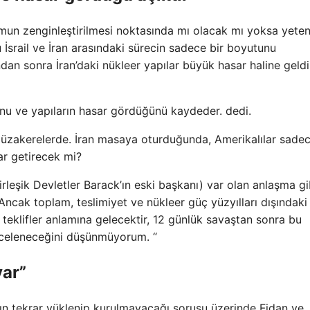
umun zenginleştirilmesi noktasında mı olacak mı yoksa yete
İsrail ve İran arasındaki sürecin sadece bir boyutunu
an sonra İran’daki nükleer yapılar büyük hasar haline geldi
unu ve yapıların hasar gördüğünü kaydeder. dedi.
müzakerelerde. İran masaya oturduğunda, Amerikalılar sade
ar getirecek mi?
eşik Devletler Barack’ın eski başkanı) var olan anlaşma gib
ncak toplam, teslimiyet ve nükleer güç yüzyılları dışındaki
 teklifler anlamına gelecektir, 12 günlük savaştan sonra bu
nceleneceğini düşünmüyorum. “
var”
n tekrar yüklenip kurulmayacağı sorusu üzerinde Fidan ve