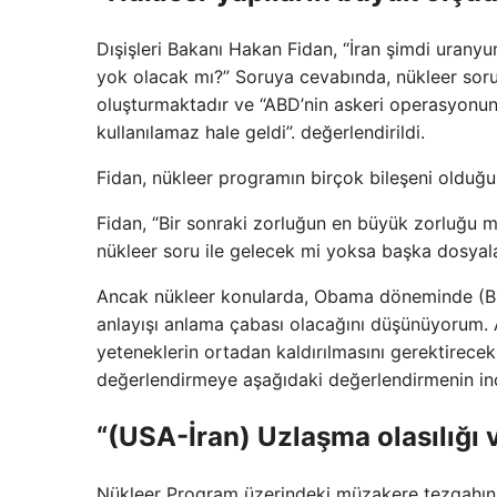
Dışişleri Bakanı Hakan Fidan, “İran şimdi urany
yok olacak mı?” Soruya cevabında, nükleer soru 
oluşturmaktadır ve “ABD’nin askeri operasyonund
kullanılamaz hale geldi”. değerlendirildi.
Fidan, nükleer programın birçok bileşeni olduğ
Fidan, “Bir sonraki zorluğun en büyük zorluğu 
nükleer soru ile gelecek mi yoksa başka dosyal
Ancak nükleer konularda, Obama döneminde (Birl
anlayışı anlama çabası olacağını düşünüyorum. A
yeteneklerin ortadan kaldırılmasını gerektirecek
değerlendirmeye aşağıdaki değerlendirmenin i
“(USA-İran) Uzlaşma olasılığı 
Nükleer Program üzerindeki müzakere tezgahını