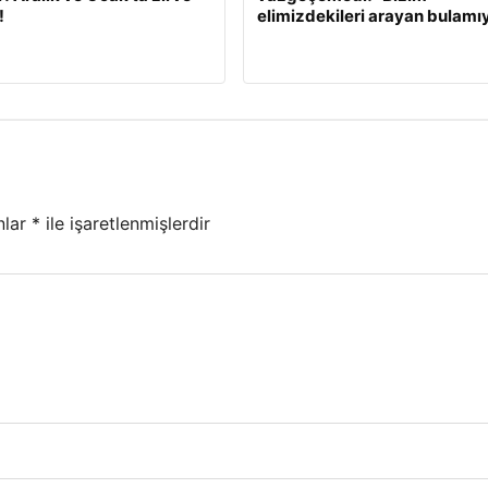
!
elimizdekileri arayan bulamı
nlar
*
ile işaretlenmişlerdir