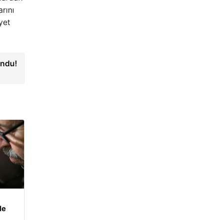
rını
yet
undu!
le