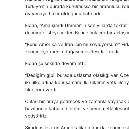
Türkiye’nin burada kurulmuşsa bir arabulucu rol
oynamaya hazır olduğunu hatırladı.
Fidan, “Ama şimdi Umman’ın son yıllarda tekrar e
denemek isteyecekler. Bence nükleer bir anlaşmay
“Bunu Amerika ve İran için mi söylüyorsun?” Fid
zenginleştirmenin doğası meselesidir.” dedi.
Fidan şu şekilde devam etti:
“Dediğim gibi, burada uzlaşma olasılığı var. Öze
iki ülke adına konuşamam. İki ülkenin yetkililer
fikirlerim vardı.
Onları bir araya getirecek ve zamanla yayacak baz
bazılarının kabul edildiğini ve hemen etkinleştiri
yetiştiririz.
Şimdi asıl sorun Amerikalıların İran’da zenginleş