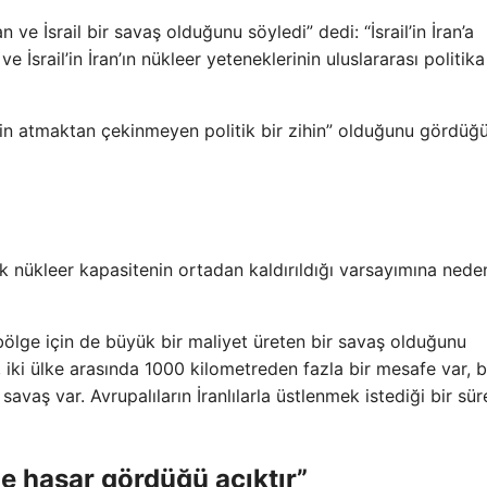
n ve İsrail bir savaş olduğunu söyledi” dedi: “İsrail’in İran’a
ve İsrail’in İran’ın nükleer yeteneklerinin uluslararası politika
çin atmaktan çekinmeyen politik bir zihin” olduğunu gördüğ
ak nükleer kapasitenin ortadan kaldırıldığı varsayımına nede
bölge için de büyük bir maliyet üreten bir savaş olduğunu
i, iki ülke arasında 1000 kilometreden fazla bir mesafe var, 
r savaş var. Avrupalıların İranlılarla üstlenmek istediği bir sü
e hasar gördüğü açıktır”