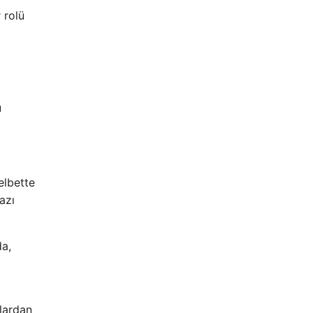
 rolü
u
elbette
azı
da,
alardan