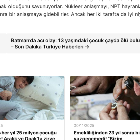
 hak olduğunu savunuyorlar. Nükleer anlaşmayı, NPT hayranla
onra bir anlaşmaya gidebilirler. Ancak her iki tarafta da iyi ni
Batman’da acı olay: 13 yaşındaki çocuk çayda ölü bul
– Son Dakika Türkiye Haberleri →
25
30/11/2025
s her yıl 25 milyon çocuğu
Emekliliğinden 23 yıl sonra bi
r! Aralık ve Ocak’ta zirve
vazgeçemedi! “Bizim