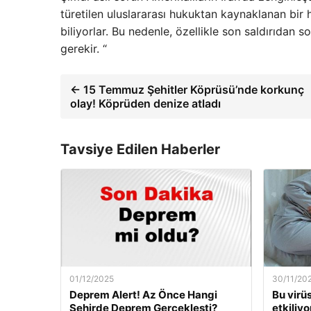
türetilen uluslararası hukuktan kaynaklanan bir
biliyorlar. Bu nedenle, özellikle son saldırıdan s
gerekir. “
← 15 Temmuz Şehitler Köprüsü’nde korkunç
olay! Köprüden denize atladı
Tavsiye Edilen Haberler
01/12/2025
30/11/20
Deprem Alert! Az Önce Hangi
Bu virü
Şehirde Deprem Gerçekleşti?
etkiliyo