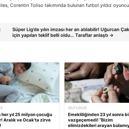
les, Corentin Toliso takımında bulunan futbol yıldız oyuncul
:
Süper Lig’de yılın imzası her an atılabilir! Uğurcan Çak
için yapılan teklif belli oldu… Taraflar anlaştı →
25
30/11/2025
s her yıl 25 milyon çocuğu
Emekliliğinden 23 yıl sonra bi
r! Aralık ve Ocak’ta zirve
vazgeçemedi! “Bizim
!
elimizdekileri arayan bulamı