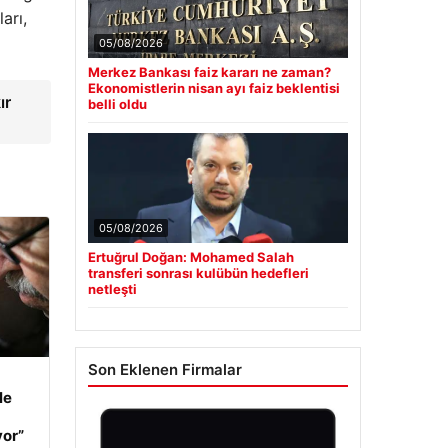
arı,
05/08/2026
Merkez Bankası faiz kararı ne zaman?
Ekonomistlerin nisan ayı faiz beklentisi
ır
belli oldu
05/08/2026
Ertuğrul Doğan: Mohamed Salah
transferi sonrası kulübün hedefleri
netleşti
Son Eklenen Firmalar
le
yor”