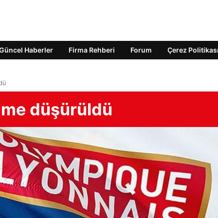
Güncel Haberler
Firma Rehberi
Forum
Çerez Politikas
dü
küme düşürüldü