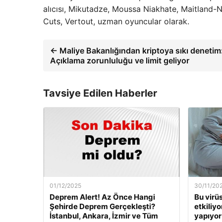
alıcısı, Mikutadze, Moussa Niakhate, Maitland-Ni
Cuts, Vertout, uzman oyuncular olarak.
← Maliye Bakanlığından kriptoya sıkı denetim
Açıklama zorunluluğu ve limit geliyor
Tavsiye Edilen Haberler
01/12/2025
30/11/20
Deprem Alert! Az Önce Hangi
Bu virü
Şehirde Deprem Gerçekleşti?
etkiliyo
İstanbul, Ankara, İzmir ve Tüm
yapıyor