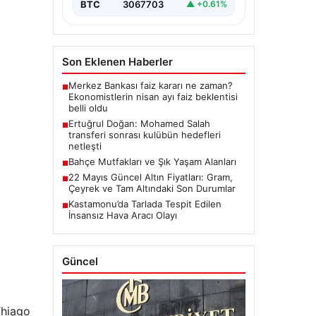
giymesiyle ilgili ilk
BTC
3067703
▲ +0.61%
değerlendirmelerini…
Son Eklenen Haberler
Merkez Bankası faiz kararı ne zaman?
■
Ekonomistlerin nisan ayı faiz beklentisi
belli oldu
Ertuğrul Doğan: Mohamed Salah
■
transferi sonrası kulübün hedefleri
netleşti
Bahçe Mutfakları ve Şık Yaşam Alanları
■
22 Mayıs Güncel Altın Fiyatları: Gram,
■
Çeyrek ve Tam Altındaki Son Durumlar
Kastamonu’da Tarlada Tespit Edilen
■
İnsansız Hava Aracı Olayı
Güncel
Thiago