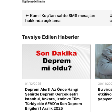
İlgilenebilirsin
← Kamil Koç’tan sahte SMS mesajları
U
hakkında açıklama
c
Tavsiye Edilen Haberler
01/12/2025
30/11/20
Deprem Alert! Az Önce Hangi
Bu virü
Şehirde Deprem Gerçekleşti?
etkiliyo
İstanbul, Ankara, İzmir ve Tüm
yapıyor
Türkiye’de AFAD’ın Son Deprem
Bilgileri 1 Aralık 2025