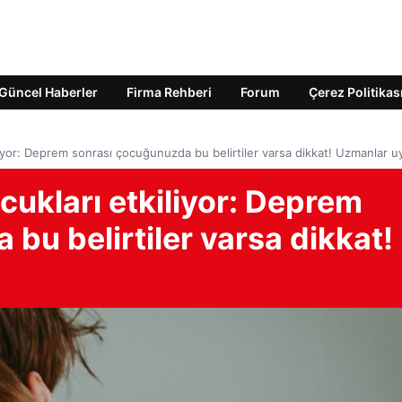
Güncel Haberler
Firma Rehberi
Forum
Çerez Politikas
iyor: Deprem sonrası çocuğunuzda bu belirtiler varsa dikkat! Uzmanlar u
ukları etkiliyor: Deprem
bu belirtiler varsa dikkat!