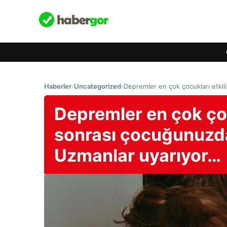
Haberler
›
Uncategorized
›
Depremler en çok çocukları etkil
Depremler en çok çoc
sonrası çocuğunuzda 
Uzmanlar uyarıyor…