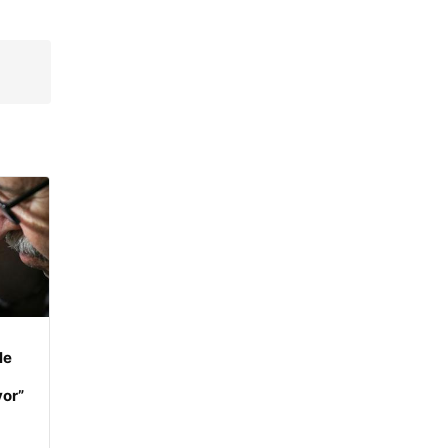
n
le
yor”