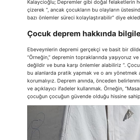
Kalaycioğlu; Depremler gibi doğal felaketlerin h
çizerek “, ancak çocukların bu olayların üstesin
bazı önlemler süreci kolaylaştırabilir” diye ekled
Çocuk deprem hakkında bilgile
Ebeveynlerin depremi gerçekçi ve basit bir dild
“Örneğin,” depremin topraklarında yaşıyoruz ve 
değildir ve buna karşı önlemler alabiliriz “. Ço
bu alanlarda pratik yapmak ve o anı yönetmek açı
korumalıyız. Deprem anında, önceden belirlenmi
ve açıklayıcı ifadeler kullanmak. Örneğin, “Masan
çocuğun çocuğun güvende olduğu hissine sahip 