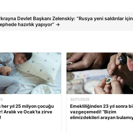
krayna Devlet Başkanı Zelenskiy: “Rusya yeni saldırılar içi
ephede hazırlık yapıyor” →
25
30/11/2025
s her yıl 25 milyon çocuğu
Emekliliğinden 23 yıl sonra bi
r! Aralık ve Ocak’ta zirve
vazgeçemedi! “Bizim
!
elimizdekileri arayan bulamı