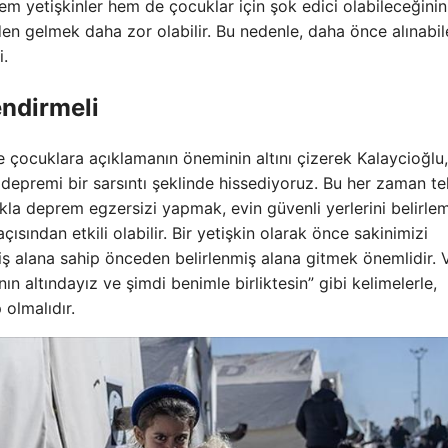
em yetişkinler hem de çocuklar için şok edici olabileceğinin 
den gelmek daha zor olabilir. Bu nedenle, daha önce alınabi
i.
ndirmeli
e çocuklara açıklamanın öneminin altını çizerek Kalaycioğlu,
depremi bir sarsıntı şeklinde hissediyoruz. Bu her zaman teh
cukla deprem egzersizi yapmak, evin güvenli yerlerini belirle
sından etkili olabilir. Bir yetişkin olarak önce sakinimizi
ş alana sahip önceden belirlenmiş alana gitmek önemlidir. 
ın altındayız ve şimdi benimle birliktesin” gibi kelimelerle,
olmalıdır.