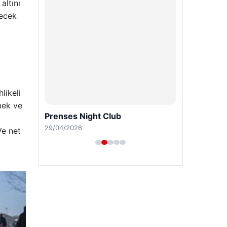
altını
lecek
likeli
mek ve
Prenses Night Club
29/04/2026
Ve net