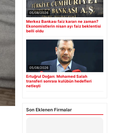
05/08/2026
Merkez Bankası faiz kararı ne zaman?
Ekonomistlerin nisan ayı faiz beklentisi
belli oldu
05/08/2026
Ertuğrul Doğan: Mohamed Salah
transferi sonrası kulübün hedefleri
netleşti
Son Eklenen Firmalar