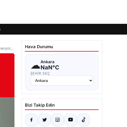
ı
Hava Durumu
yarıyor…
☁
Ankara
NaN°C
ŞEHIR SEÇ
Bizi Takip Edin