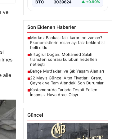
giymesiyle ilgili ilk
BTC
3039624
▲ +0.90%
değerlendirmelerini…
m ve
Son Eklenen Haberler
Merkez Bankası faiz kararı ne zaman?
■
Ekonomistlerin nisan ayı faiz beklentisi
belli oldu
si
Ertuğrul Doğan: Mohamed Salah
■
ilmesi
transferi sonrası kulübün hedefleri
netleşti
Bahçe Mutfakları ve Şık Yaşam Alanları
■
 aile
22 Mayıs Güncel Altın Fiyatları: Gram,
■
Çeyrek ve Tam Altındaki Son Durumlar
Kastamonu’da Tarlada Tespit Edilen
■
İnsansız Hava Aracı Olayı
Güncel