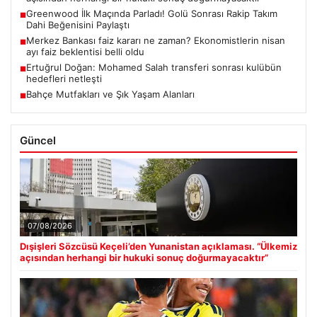
Greenwood İlk Maçında Parladı! Golü Sonrası Rakip Takım
■
Dahi Beğenisini Paylaştı
Merkez Bankası faiz kararı ne zaman? Ekonomistlerin nisan
■
ayı faiz beklentisi belli oldu
Ertuğrul Doğan: Mohamed Salah transferi sonrası kulübün
■
hedefleri netleşti
Bahçe Mutfakları ve Şık Yaşam Alanları
■
Güncel
07/08/2026
Dışişleri Sözcüsü Keçeli’den Yunanistan açıklaması. “Ülkemiz
açısından herhangi bir hukuki sonuç doğurmayacaktır”