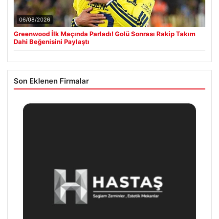
06/08/2026
Greenwood İlk Maçında Parladı! Golü Sonrası Rakip Takım
Dahi Beğenisini Paylaştı
Son Eklenen Firmalar