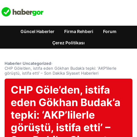
Güncel Haberler
Firma Rehberi
Forum
Çerez Politikası
Haberler
›
Uncategorized
›
CHP Göle’den, istifa eden Gökhan Budak’a tepki: ‘AKP’lilerle
görüştü, istifa etti’ – Son Dakika Siyaset Haberleri
CHP Göle’den, istifa
eden Gökhan Budak’a
tepki: ‘AKP’lilerle
görüştü, istifa etti’ –