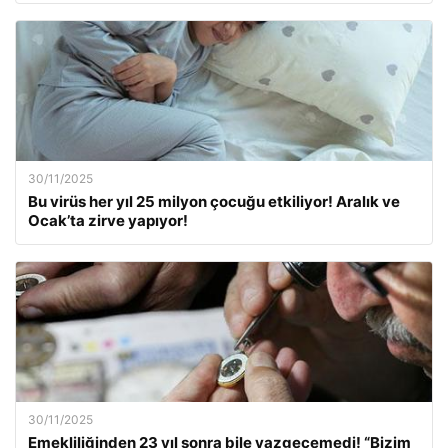
30/11/2025
Bu virüs her yıl 25 milyon çocuğu etkiliyor! Aralık ve
Ocak’ta zirve yapıyor!
30/11/2025
Emekliliğinden 23 yıl sonra bile vazgeçemedi! “Bizim