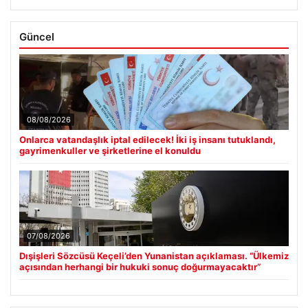
Güncel
08/08/2026
Onlarca vatandaşlık iptal edilecek! İki iş insanı tutuklandı,
gayrimenkuller ve şirketlerine el konuldu
07/08/2026
Dışişleri Sözcüsü Keçeli’den Yunanistan açıklaması. “Ülkemiz
açısından herhangi bir hukuki sonuç doğurmayacaktır”