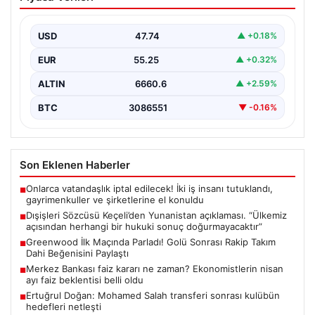
Yunanistan açıklaması. “Ülkemiz
açısından herhangi bir hukuki sonuç
doğurmayacaktır”
USD
47.74
▲ +0.18%
{“title”: “Dışişleri Sözcüsü Keçeli: Yunanistan’ın Turizm
EUR
55.25
▲ +0.32%
Mekansal Çerçevesi Türkiye Açısından Hukuki Sonuç
Doğurmayacak”, “content”:…
ALTIN
6660.6
▲ +2.59%
BTC
3086551
▼ -0.16%
Son Eklenen Haberler
Onlarca vatandaşlık iptal edilecek! İki iş insanı tutuklandı,
■
gayrimenkuller ve şirketlerine el konuldu
Dışişleri Sözcüsü Keçeli’den Yunanistan açıklaması. “Ülkemiz
■
açısından herhangi bir hukuki sonuç doğurmayacaktır”
Greenwood İlk Maçında Parladı! Golü Sonrası Rakip Takım
■
Dahi Beğenisini Paylaştı
Merkez Bankası faiz kararı ne zaman? Ekonomistlerin nisan
■
ayı faiz beklentisi belli oldu
Ertuğrul Doğan: Mohamed Salah transferi sonrası kulübün
■
hedefleri netleşti