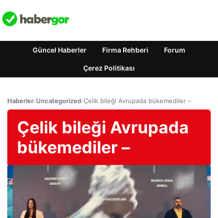
Güncel Haberler
Firma Rehberi
Forum
Çerez Politikası
Haberler
›
Uncategorized
›
Çelik bileği Avrupada bükemediler –
Çelik bileği Avrupada
bükemediler –