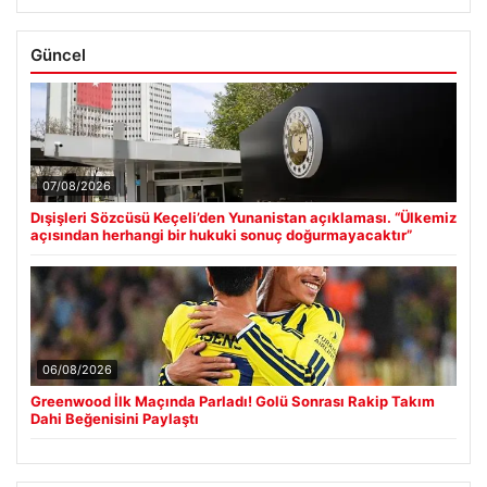
Güncel
07/08/2026
Dışişleri Sözcüsü Keçeli’den Yunanistan açıklaması. “Ülkemiz
açısından herhangi bir hukuki sonuç doğurmayacaktır”
06/08/2026
Greenwood İlk Maçında Parladı! Golü Sonrası Rakip Takım
Dahi Beğenisini Paylaştı