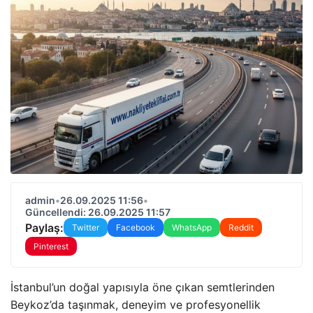
admin
•
26.09.2025 11:56
•
Güncellendi: 26.09.2025 11:57
Paylaş:
Twitter
Facebook
WhatsApp
Reddit
Pinterest
İstanbul’un doğal yapısıyla öne çıkan semtlerinden
Beykoz’da taşınmak, deneyim ve profesyonellik