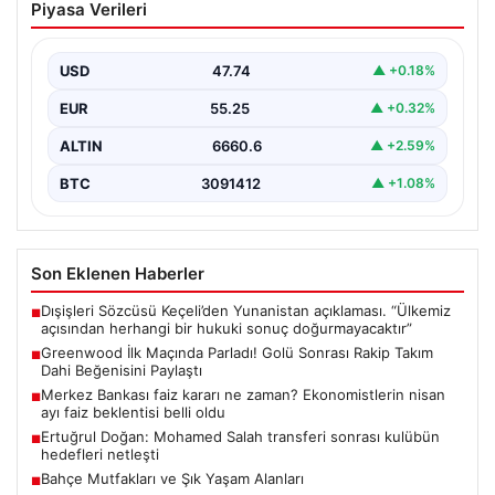
Piyasa Verileri
Sonrası Rakip Takım Dahi Beğenisini
Paylaştı
USD
47.74
▲ +0.18%
Mason Greenwood, yeni takımı Fenerbahçe ile önemli
bir dönüm noktası yaşadı ve kariyerinde ilk…
EUR
55.25
▲ +0.32%
ALTIN
6660.6
▲ +2.59%
BTC
3091412
▲ +1.08%
Son Eklenen Haberler
Dışişleri Sözcüsü Keçeli’den Yunanistan açıklaması. “Ülkemiz
■
açısından herhangi bir hukuki sonuç doğurmayacaktır”
Greenwood İlk Maçında Parladı! Golü Sonrası Rakip Takım
■
Dahi Beğenisini Paylaştı
Merkez Bankası faiz kararı ne zaman? Ekonomistlerin nisan
■
ayı faiz beklentisi belli oldu
Ertuğrul Doğan: Mohamed Salah transferi sonrası kulübün
■
hedefleri netleşti
Bahçe Mutfakları ve Şık Yaşam Alanları
■