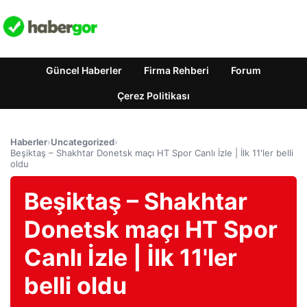
Güncel Haberler
Firma Rehberi
Forum
Çerez Politikası
Haberler
›
Uncategorized
›
Beşiktaş – Shakhtar Donetsk maçı HT Spor Canlı İzle | İlk 11'ler belli
oldu
Beşiktaş – Shakhtar
Donetsk maçı HT Spor
Canlı İzle | İlk 11'ler
belli oldu