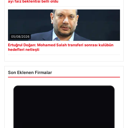
ayı faiz beklentisi belli oldu
05/08/2026
Ertuğrul Doğan: Mohamed Salah transferi sonrası kulübün
hedefleri netleşti
Son Eklenen Firmalar