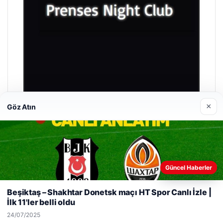
×
Göz Atın
Prenses Night Club
29/04/2026
Güncel Haberler
Web sitemizi nasıl kullandığınızı daha iyi anlayabilmek,
deneyiminizi kişiselleştirmek ve geliştirmek amacıyla çerezler
Beşiktaş – Shakhtar Donetsk maçı HT Spor Canlı İzle |
kullanıyoruz.
Çerez Politikamız
İlk 11'ler belli oldu
Reddet
Kabul Et
© 2026 Haber Gör
24/07/2025