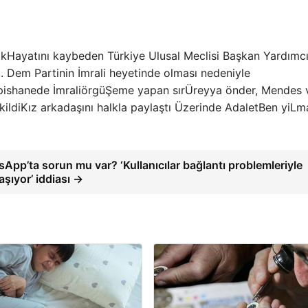
ık
Hayatını kaybeden Türkiye Ulusal Meclisi Başkan Yardımcı
. Dem Partinin İmrali heyetinde olması nedeniyle
ishanede İmrali
örgü
Şeme yapan sır
Üreyya önder, Mendes 
kildi
Kız arkadaşını halkla paylaştı
Üzerinde Adalet
Ben yiLm
App’ta sorun mu var? ‘Kullanıcılar bağlantı problemleriyle
aşıyor’ iddiası →