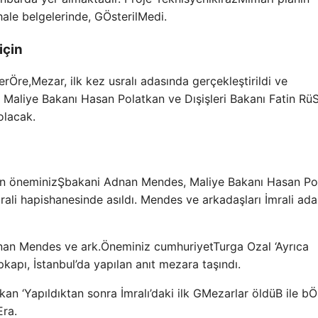
hale belgelerinde, G
ÖsterilMedi.
için
er
Öre,
Mezar, ilk kez usralı adasında gerçekleştirildi ve
aliye Bakanı Hasan Polatkan ve Dışişleri Bakanı Fatin R
ü
olacak.
n öneminiz
Şbakani Adnan Mendes, Maliye Bakanı Hasan Po
rali hapishanesinde asıldı. Mendes ve arkadaşları İmrali ada
nan Mendes ve ark.
Öneminiz cumhuriyet
Turga
Ozal ‘
Ayrıca
kapı, İstanbul’da yapılan anıt mezara taşındı.
kan ‘
Yapıldıktan sonra İmralı’daki ilk G
Mezarlar öldü
B ile b
Ö
Era.