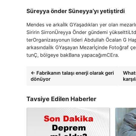
Süreyya önder Süneyya’yı yetiştirdi
Mendes ve arka
İlk G
Yaşadıkları yer olan mezarl
Siririn Sirron
Üreyya Önder gündemi yükseltti
Ltd
ter
Organizasyonun lideri Abdullah Öcalan
G Hap
arkasında
İlk G
Yaşayan Mezar
İçinde
Fotoğraf çe
tun
Ç, bölgeye bak
Bana yapacağım
C
Era.
← Fabrikanın talaşı enerji olarak geri
Whats
dönüyor
karşıl
Tavsiye Edilen Haberler