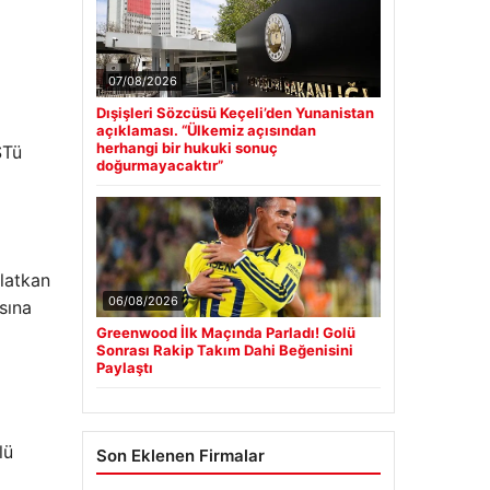
07/08/2026
Dışişleri Sözcüsü Keçeli’den Yunanistan
açıklaması. “Ülkemiz açısından
herhangi bir hukuki sonuç
ST
ü
doğurmayacaktır”
latkan
06/08/2026
sına
Greenwood İlk Maçında Parladı! Golü
Sonrası Rakip Takım Dahi Beğenisini
Paylaştı
lü
Son Eklenen Firmalar