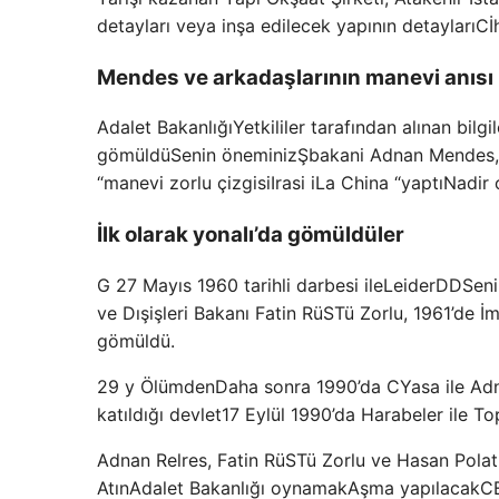
detayları veya inşa edilecek yapının detayları
C
İ
Mendes ve arkadaşlarının manevi anısı 
Adalet Bakanlığı
Yetkililer tarafından alınan bilgil
gömüldü
Senin öneminiz
Şbakani Adnan Mendes, M
“manevi zorlu çizgisi
Irasi i
La China “yaptı
Nadir 
İlk olarak yonalı’da gömüldüler
G 27 Mayıs 1960 tarihli darbesi ile
Leider
DD
Seni
ve Dışişleri Bakanı Fatin R
ü
ST
ü Zorlu,
1961’de İm
gömüldü.
29 y Ölümden
Daha sonra 1990’da
C
Yasa ile Ad
katıldığı devlet
17 Eylül 1990’da Harabeler ile
Top
Adnan Relres, Fatin R
ü
ST
ü Zorlu ve Hasan Polat
Atın
Adalet Bakanlığı
oynamak
Aşma yapılacak
C