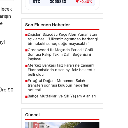
BTC
3055830
▼ -0.40%
ilecek
arışın
ve
Son Eklenen Haberler
Dışişleri Sözcüsü Keçeli’den Yunanistan
■
açıklaması. “Ülkemiz açısından herhangi
eyi
bir hukuki sonuç doğurmayacaktır”
Greenwood İlk Maçında Parladı! Golü
■
Sonrası Rakip Takım Dahi Beğenisini
Paylaştı
Merkez Bankası faiz kararı ne zaman?
■
Ekonomistlerin nisan ayı faiz beklentisi
belli oldu
Ertuğrul Doğan: Mohamed Salah
■
transferi sonrası kulübün hedefleri
Üre 90
netleşti
Bahçe Mutfakları ve Şık Yaşam Alanları
■
Güncel