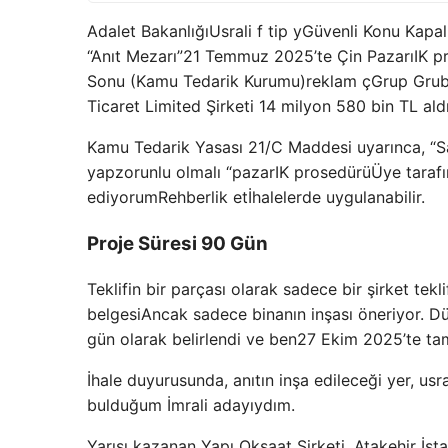
Adalet Bakanlığı
Usrali f tip y
Güvenli Konu Kapal
“Anıt Mezarı”
21 Temmuz 2025’te Çin Pazarı
IK p
Sonu (Kamu Tedarik Kurumu)
reklam ç
Grup Gru
Ticaret Limited Şirketi 14 milyon 580 bin TL aldı
Kamu Tedarik Yasası 21/C Maddesi uyarınca, “
yap
zorunlu olmalı “
pazar
IK prosedürü
Üye taraf
ediyorum
Rehberlik et
İhalelerde uygulanabilir.
Proje Süresi 90 Gün
Teklifin bir parçası olarak sadece bir şirket tek
belgesi
Ancak sadece binanın inşası öneriyor. 
gün olarak belirlendi ve ben
27 Ekim 2025’te ta
İhale duyurusunda, anıtın inşa edileceği yer, usral
bulduğum İmrali adayıydım.
Yarışı kazanan Yapı Okşaat Şirketi, Atakehir İst