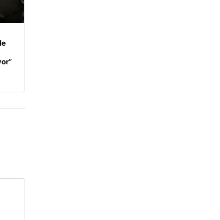
le
yor”