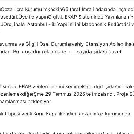
ı
Cezai İcra Kurumu m
keskin
G
ü tarafı
İmrali adasında inşa ed
rosedürü
Üye ile yapın
O gitti. EKAP Sisteminde Yayınlanan Y
bu
Öre, ihale,
Astanbul -lik Yapı ini ini Madenenik Endüstrisi 
.
Savunma ve G
İlgili Özel Durumlar
vahiy
C
tansiyon
Acilen ihal
ından. Bu prosedür reklamdır
Sınırlı sayıda şirketi davet
lif sundu. EKAP verileri için mükemmel
Öre, dört şirketin ihale
Düzenlemek
diğer
Şme 29 Temmuz 2025’te imzalandı. Proje S
mamlanması bekleniyor.
i t tipi
Güvenli Konu Kapalı
Kendimi cezai infaz kurumunda
anbul’da yer almaktadır. Proje Teknisyeni
kiraz
Mimari planın