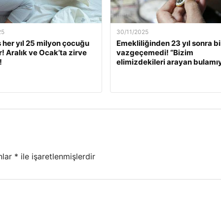
25
30/11/2025
s her yıl 25 milyon çocuğu
Emekliliğinden 23 yıl sonra bi
r! Aralık ve Ocak’ta zirve
vazgeçemedi! “Bizim
!
elimizdekileri arayan bulamı
nlar
*
ile işaretlenmişlerdir