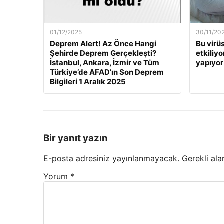
01/12/2025
30/11/20
Deprem Alert! Az Önce Hangi
Bu virü
Şehirde Deprem Gerçekleşti?
etkiliyo
İstanbul, Ankara, İzmir ve Tüm
yapıyor
Türkiye’de AFAD’ın Son Deprem
Bilgileri 1 Aralık 2025
Bir yanıt yazın
E-posta adresiniz yayınlanmayacak.
Gerekli ala
Yorum
*