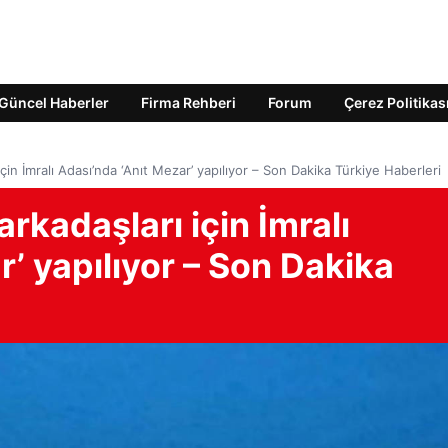
Güncel Haberler
Firma Rehberi
Forum
Çerez Politikas
n İmralı Adası’nda ‘Anıt Mezar’ yapılıyor – Son Dakika Türkiye Haberleri
kadaşları için İmralı
r’ yapılıyor – Son Dakika