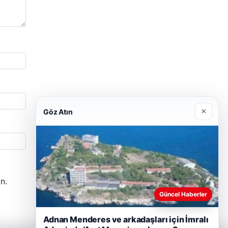
×
Göz Atın
n.
Güncel Haberler
Adnan Menderes ve arkadaşları için İmralı