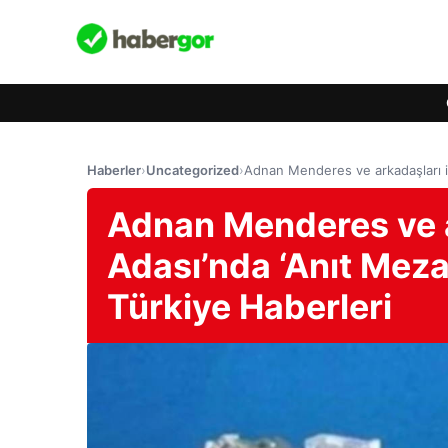
Haberler
›
Uncategorized
›
Adnan Menderes ve arkadaşları içi
Adnan Menderes ve ar
Adası’nda ‘Anıt Meza
Türkiye Haberleri