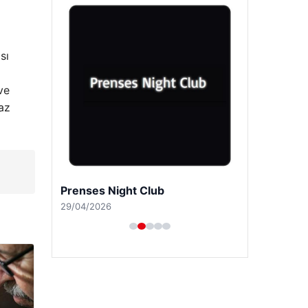
sı
ve
az
Prenses Night Club
29/04/2026