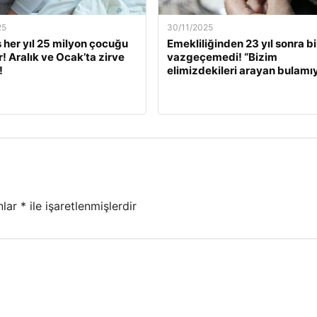
25
30/11/2025
s her yıl 25 milyon çocuğu
Emekliliğinden 23 yıl sonra bi
r! Aralık ve Ocak’ta zirve
vazgeçemedi! “Bizim
!
elimizdekileri arayan bulamı
nlar
*
ile işaretlenmişlerdir