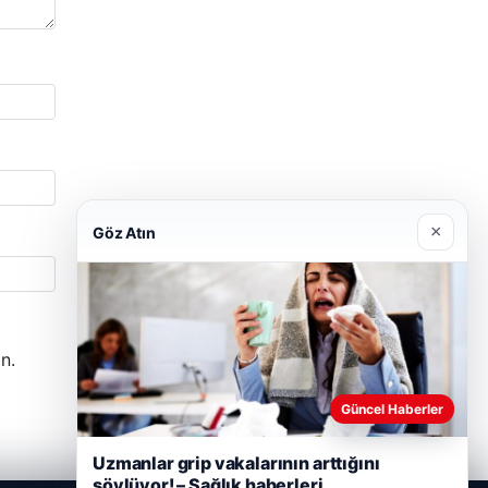
×
Göz Atın
n.
Güncel Haberler
Uzmanlar grip vakalarının arttığını
söylüyor! – Sağlık haberleri