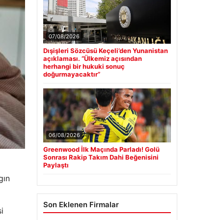
07/08/2026
Dışişleri Sözcüsü Keçeli’den Yunanistan
açıklaması. “Ülkemiz açısından
herhangi bir hukuki sonuç
doğurmayacaktır”
06/08/2026
Greenwood İlk Maçında Parladı! Golü
Sonrası Rakip Takım Dahi Beğenisini
Paylaştı
gın
Son Eklenen Firmalar
i