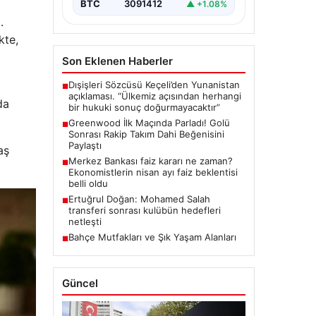
BTC
3091412
▲ +1.08%
.
kte,
Son Eklenen Haberler
Dışişleri Sözcüsü Keçeli’den Yunanistan
■
açıklaması. “Ülkemiz açısından herhangi
da
bir hukuki sonuç doğurmayacaktır”
Greenwood İlk Maçında Parladı! Golü
■
Sonrası Rakip Takım Dahi Beğenisini
Paylaştı
aş
Merkez Bankası faiz kararı ne zaman?
■
Ekonomistlerin nisan ayı faiz beklentisi
belli oldu
Ertuğrul Doğan: Mohamed Salah
■
transferi sonrası kulübün hedefleri
netleşti
Bahçe Mutfakları ve Şık Yaşam Alanları
■
Güncel