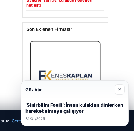
transferi sonrası kulübün hedefleri
netleşti
Son Eklenen Firmalar
×
Göz Atın
‘Sinirbilim Fosili’: İnsan kulakları dinlerken
hareket etmeye çalışıyor
31/01/2025
ıyoruz.
Çerez Politikamız
Reddet
Kabul Et
Enes Kaplan Avukatlık Bürosu
28/04/2026