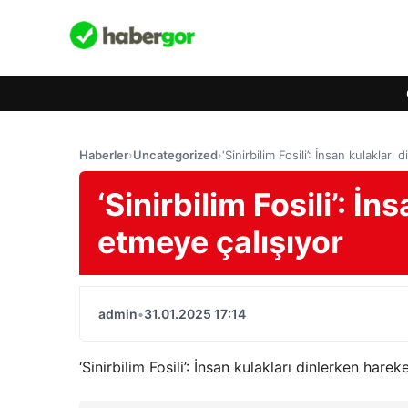
Haberler
›
Uncategorized
›
‘Sinirbilim Fosili’: İnsan kulaklar
‘Sinirbilim Fosili’: İ
etmeye çalışıyor
admin
•
31.01.2025 17:14
‘Sinirbilim Fosili’: İnsan kulakları dinlerken hare