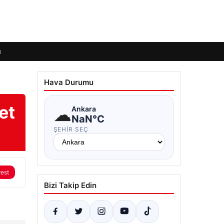
ı
Hava Durumu
et
☁
Ankara
NaN°C
ŞEHIR SEÇ
rest
Bizi Takip Edin