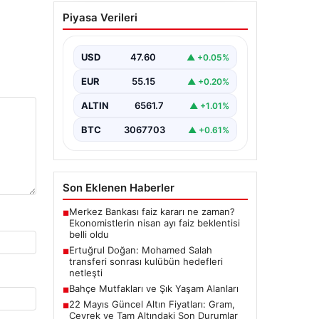
Bahçe Mutfakları ve Şık
Piyasa Verileri
Yaşam Alanları
Doğal hava yaşamı günümüzde
büyük bir değişim göstermektedir.
USD
47.60
▲ +0.05%
Özellikle de lüks evlerde bulunan
kullanıcılar,…
EUR
55.15
▲ +0.20%
ALTIN
6561.7
▲ +1.01%
BTC
3067703
▲ +0.61%
Son Eklenen Haberler
Merkez Bankası faiz kararı ne zaman?
■
Ekonomistlerin nisan ayı faiz beklentisi
belli oldu
Ertuğrul Doğan: Mohamed Salah
■
transferi sonrası kulübün hedefleri
netleşti
Bahçe Mutfakları ve Şık Yaşam Alanları
■
22 Mayıs Güncel Altın Fiyatları: Gram,
■
Çeyrek ve Tam Altındaki Son Durumlar