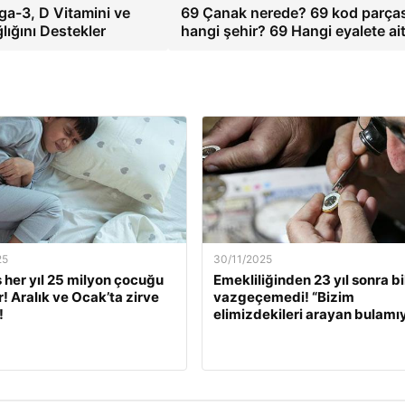
ga-3, D Vitamini ve
69 Çanak nerede? 69 kod parças
lığını Destekler
hangi şehir? 69 Hangi eyalete ai
25
30/11/2025
s her yıl 25 milyon çocuğu
Emekliliğinden 23 yıl sonra bi
r! Aralık ve Ocak’ta zirve
vazgeçemedi! “Bizim
!
elimizdekileri arayan bulamı