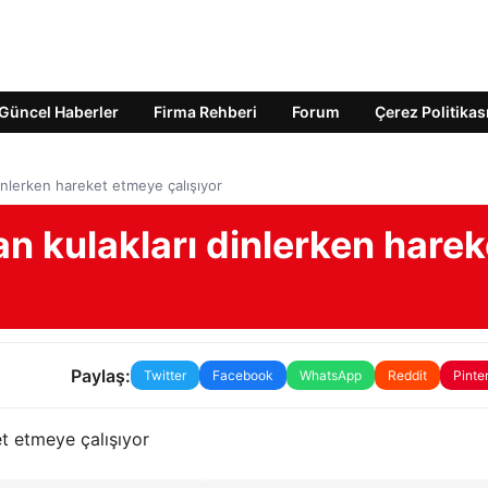
Güncel Haberler
Firma Rehberi
Forum
Çerez Politikas
ı dinlerken hareket etmeye çalışıyor
nsan kulakları dinlerken harek
Paylaş:
Twitter
Facebook
WhatsApp
Reddit
Pinte
ket etmeye çalışıyor