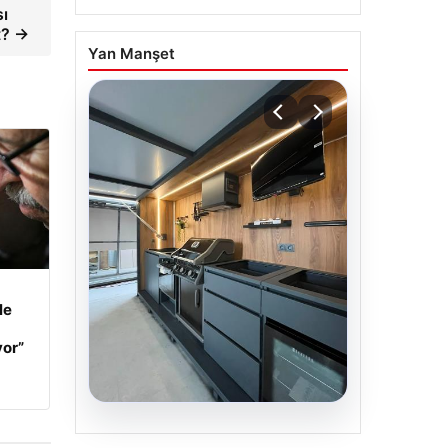
ı
t? →
Yan Manşet
le
yor”
04.08.2026