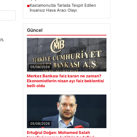
Kastamonu’da Tarlada Tespit Edilen
■
İnsansız Hava Aracı Olayı
Güncel
n.
05/08/2026
Merkez Bankası faiz kararı ne zaman?
Ekonomistlerin nisan ayı faiz beklentisi
belli oldu
05/08/2026
Ertuğrul Doğan: Mohamed Salah