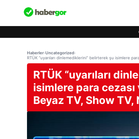
Haberler
›
Uncategorized
›
RTÜK “uyarıları dinlemediklerini” belirterek şu isimlere 
RTÜK “uyarıları dinle
isimlere para cezası
Beyaz TV, Show TV,