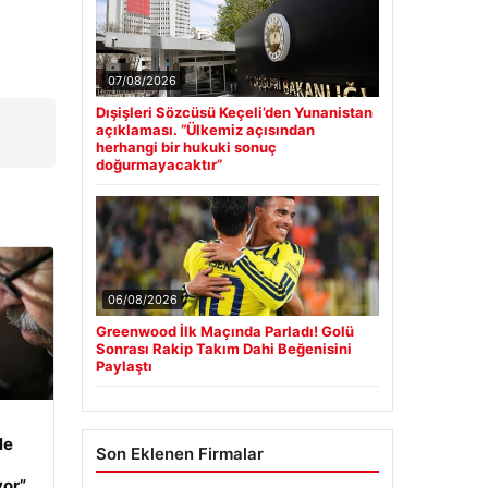
07/08/2026
Dışişleri Sözcüsü Keçeli’den Yunanistan
açıklaması. “Ülkemiz açısından
herhangi bir hukuki sonuç
doğurmayacaktır”
06/08/2026
Greenwood İlk Maçında Parladı! Golü
Sonrası Rakip Takım Dahi Beğenisini
Paylaştı
le
Son Eklenen Firmalar
yor”