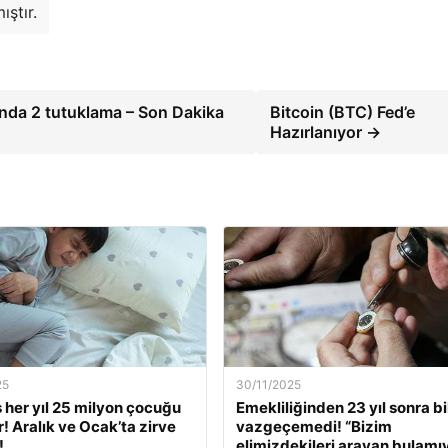
ıştır.
nda 2 tutuklama – Son Dakika
Bitcoin (BTC) Fed’e
Hazırlanıyor →
25
30/11/2025
s her yıl 25 milyon çocuğu
Emekliliğinden 23 yıl sonra bi
r! Aralık ve Ocak’ta zirve
vazgeçemedi! “Bizim
!
elimizdekileri arayan bulamı