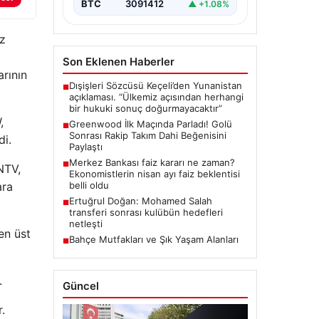
BTC
3091412
▲ +1.08%
üz
Son Eklenen Haberler
rının
Dışişleri Sözcüsü Keçeli’den Yunanistan
■
açıklaması. “Ülkemiz açısından herhangi
bir hukuki sonuç doğurmayacaktır”
,
Greenwood İlk Maçında Parladı! Golü
■
Sonrası Rakip Takım Dahi Beğenisini
di.
Paylaştı
Merkez Bankası faiz kararı ne zaman?
■
NTV,
Ekonomistlerin nisan ayı faiz beklentisi
ara
belli oldu
Ertuğrul Doğan: Mohamed Salah
■
transferi sonrası kulübün hedefleri
netleşti
en üst
Bahçe Mutfakları ve Şık Yaşam Alanları
■
.
Güncel
.