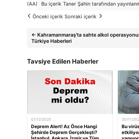
(AA)
Bu içerik Taner Şahin tarafından yayınlanm
Önceki içerik
Sonraki içerik
← Kahramanmaraş'ta sahte alkol operasyonu
Türkiye Haberleri
Tavsiye Edilen Haberler
01/12/2025
30/11/20
Deprem Alert! Az Önce Hangi
Bu virü
Şehirde Deprem Gerçekleşti?
etkiliyo
İstanbul, Ankara, İzmir ve Tüm
yapıyor