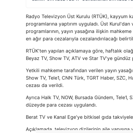
Radyo Televizyon Üst Kurulu (RTÜK), kayyum karar
programlarına yaptırım uyguladı. Üst Kurul'dan v
programlarının, yayın yasağına ilişkin mahkeme 
en ağır para cezalarıyla cezalandırılacağı belirtil
RTÜK'ten yapılan açıklamaya göre, haftalık olağ
Beyaz TV, Show TV, ATV ve Star TV'ye gündüz p
Yetkili mahkeme tarafından verilen yayın yasağ
Show TV, Tele1, CNN Türk, TGRT Haber, SZC, Hal
cezası da verildi.
Ayrıca Halk TV, NOW, Bursada Gündem, Tele1, SZC
düzeyde para cezası uygulandı.
Berat TV ve Kanal Ege'ye bitkisel gıda takviyele
Açıklamada, televizyon dizilerinin aile yapısına 