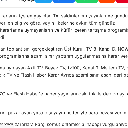
larını içeren yayınlar, TAI saldırılarının yayınları ve günd
erilen bilgiye göre, yayın ilkelerine aykırı tüm gündüz
kararlarına uymayanların ve küfür içeren tartışma programla
di.
an toplantısını gerçekleştiren Üst Kurul, TV 8, Kanal D, NOW
rogramlarına azami sınır yaptırım uygulanmasına karar ver
ına uymayan Akit TV, Beyaz TV, tv100, Kanal 3, Meltem TV, 
k TV ve Flash Haber Karar Ayrıca azami sınırı aşan idari p
 ve Flash Haber'e haber yayınlarındaki ihlallerden dolayı 
rini pazarlayan yasa dışı yayın nedeniyle para cezası verildi
verdiği zararlara karşı somut önlemler alınacağı vurgulanıyor