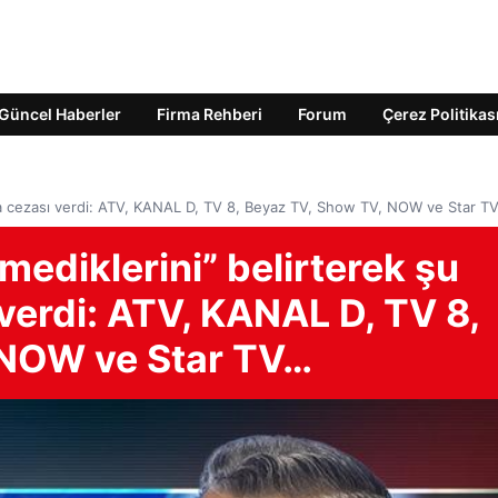
Güncel Haberler
Firma Rehberi
Forum
Çerez Politikas
para cezası verdi: ATV, KANAL D, TV 8, Beyaz TV, Show TV, NOW ve Star T
mediklerini” belirterek şu
 verdi: ATV, KANAL D, TV 8,
 NOW ve Star TV…