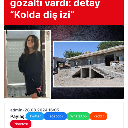
gözaltı vardı: detay
“Kolda diş izi”
admin
•
28.08.2024 16:05
Paylaş:
Twitter
Facebook
WhatsApp
Reddit
Pinterest