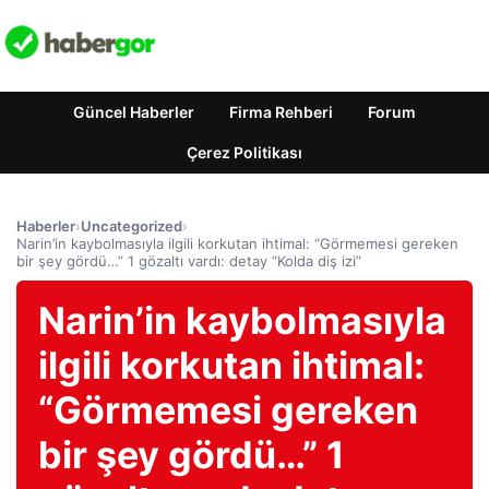
Güncel Haberler
Firma Rehberi
Forum
Çerez Politikası
Haberler
›
Uncategorized
›
Narin’in kaybolmasıyla ilgili korkutan ihtimal: “Görmemesi gereken
bir şey gördü…” 1 gözaltı vardı: detay “Kolda diş izi”
Narin’in kaybolmasıyla
ilgili korkutan ihtimal:
“Görmemesi gereken
bir şey gördü…” 1