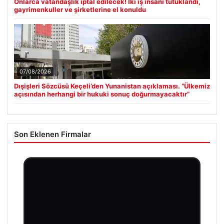
Onlarca vatandaşlık iptal edilecek! İki iş insanı tutuklandı,
gayrimenkuller ve şirketlerine el konuldu
07/08/2026
Dışişleri Sözcüsü Keçeli’den Yunanistan açıklaması. “Ülkemiz
açısından herhangi bir hukuki sonuç doğurmayacaktır”
Son Eklenen Firmalar