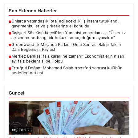
Son Eklenen Haberler
Onlarca vatandaşlık iptal edilecek! İki iş insanı tutuklandı,
■
gayrimenkuller ve şirketlerine el konuldu
Dışişleri Sözcüsü Keçeli’den Yunanistan açıklaması. “Ülkemiz
■
açısından herhangi bir hukuki sonuç doğurmayacaktır”
Greenwood İlk Maçında Parladı! Golü Sonrası Rakip Takım
■
Dahi Beğenisini Paylaştı
Merkez Bankası faiz kararı ne zaman? Ekonomistlerin nisan
■
ayı faiz beklentisi belli oldu
Ertuğrul Doğan: Mohamed Salah transferi sonrası kulübün
■
hedefleri netleşti
Güncel
08/08/2026