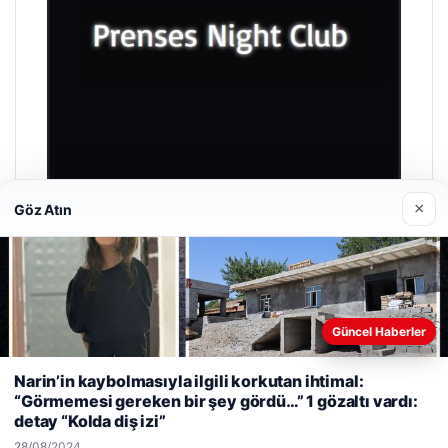
×
Göz Atın
Prenses Night Club
29/04/2026
Güncel Haberler
Web sitemizi nasıl kullandığınızı daha iyi anlayabilmek,
Narin’in kaybolmasıyla ilgili korkutan ihtimal:
deneyiminizi kişiselleştirmek ve geliştirmek amacıyla çerezler
“Görmemesi gereken bir şey gördü…” 1 gözaltı vardı:
kullanıyoruz.
Çerez Politikamız
detay “Kolda diş izi”
Reddet
Kabul Et
© 2026 Haber Gör
28/08/2024