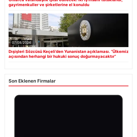
gayrimenkuller ve şirketlerine el konuldu
07/08/2026
Dışişleri Sözcüsü Keçeli’den Yunanistan açıklaması. “Ülkemiz
açısından herhangi bir hukuki sonuç doğurmayacaktır”
Son Eklenen Firmalar