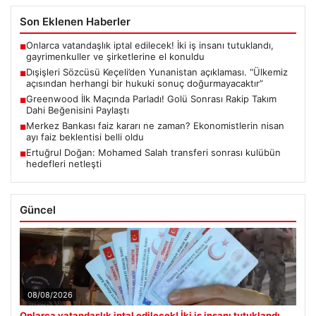
Son Eklenen Haberler
Onlarca vatandaşlık iptal edilecek! İki iş insanı tutuklandı,
■
gayrimenkuller ve şirketlerine el konuldu
Dışişleri Sözcüsü Keçeli’den Yunanistan açıklaması. “Ülkemiz
■
açısından herhangi bir hukuki sonuç doğurmayacaktır”
Greenwood İlk Maçında Parladı! Golü Sonrası Rakip Takım
■
Dahi Beğenisini Paylaştı
Merkez Bankası faiz kararı ne zaman? Ekonomistlerin nisan
■
ayı faiz beklentisi belli oldu
Ertuğrul Doğan: Mohamed Salah transferi sonrası kulübün
■
hedefleri netleşti
Güncel
08/08/2026
Onlarca vatandaşlık iptal edilecek! İki iş insanı tutuklandı,