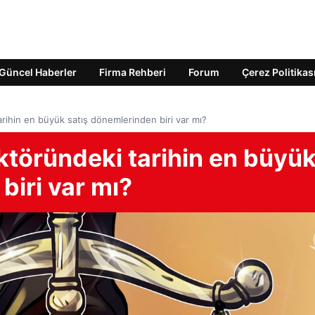
Güncel Haberler
Firma Rehberi
Forum
Çerez Politikas
arihin en büyük satış dönemlerinden biri var mı?
ektöründeki tarihin en büyü
biri var mı?