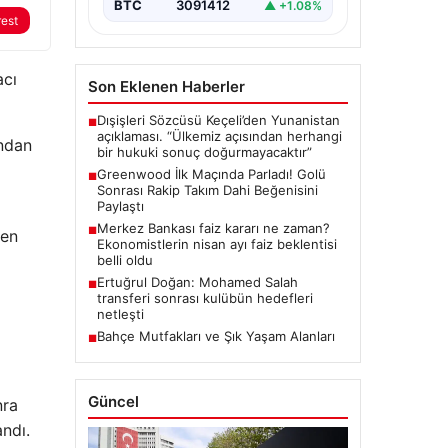
BTC
3091412
▲ +1.08%
rest
acı
Son Eklenen Haberler
Dışişleri Sözcüsü Keçeli’den Yunanistan
■
açıklaması. “Ülkemiz açısından herhangi
ından
bir hukuki sonuç doğurmayacaktır”
Greenwood İlk Maçında Parladı! Golü
■
Sonrası Rakip Takım Dahi Beğenisini
Paylaştı
Merkez Bankası faiz kararı ne zaman?
■
 en
Ekonomistlerin nisan ayı faiz beklentisi
belli oldu
Ertuğrul Doğan: Mohamed Salah
■
transferi sonrası kulübün hedefleri
netleşti
Bahçe Mutfakları ve Şık Yaşam Alanları
■
Güncel
nra
ndı.