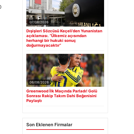
0
07/08/2026
Dışişleri Sözcüsü Keçeli’den Yunanistan
açıklaması. “Ülkemiz açısından
herhangi bir hukuki sonuç
doğurmayacaktır”
06/08/2026
Greenwood İlk Maçında Parladı! Golü
Sonrası Rakip Takım Dahi Beğenisini
Paylaştı
Son Eklenen Firmalar