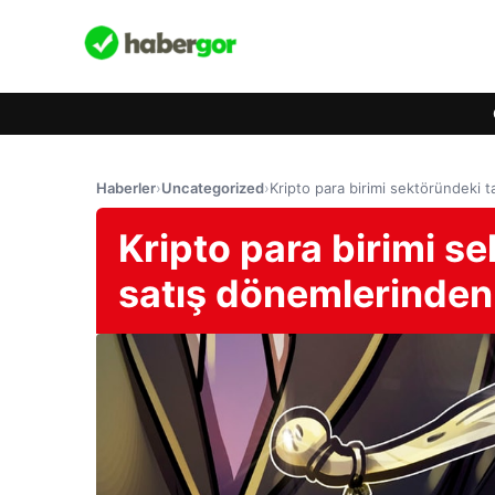
Haberler
›
Uncategorized
›
Kripto para birimi sektöründeki t
Kripto para birimi s
satış dönemlerinden 