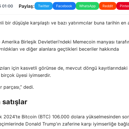
Paylaş:
5 01:00
Twitter
Facebook
WhatsApp
Reddit
Pinte
 bir düşüşle karşılaştı ve bazı yatırımcılar buna tarihin en 
 ve Amerika Birleşik Devletleri’ndeki Memecoin manyası taraf
rıldıkları ve diğer alanlara geçtikleri beceriler hakkında
zıları için kasvetli görünse de, mevcut döngü kayıtlarındaki
birçok üyesi iyimserdir.
r parçası,” dedi.
satışlar
lık 2024’te Bitcoin (BTC) 106.000 dolara yükselmesinden so
çimlerinde Donald Trump’ın zaferine karşı iyimserliğe bağla