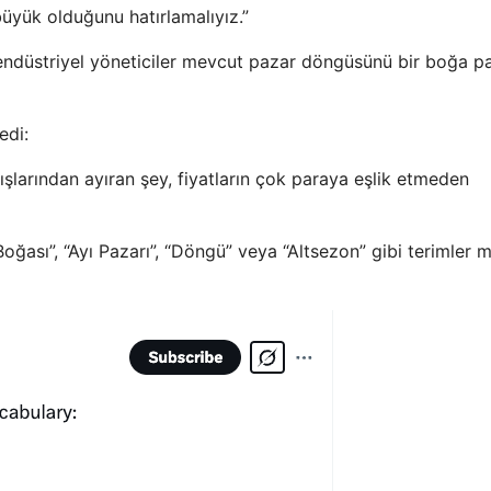
büyük olduğunu hatırlamalıyız.”
ı endüstriyel yöneticiler mevcut pazar döngüsünü bir boğa p
edi:
şlarından ayıran şey, fiyatların çok paraya eşlik etmeden
oğası”, “Ayı Pazarı”, “Döngü” veya “Altsezon” gibi terimler 