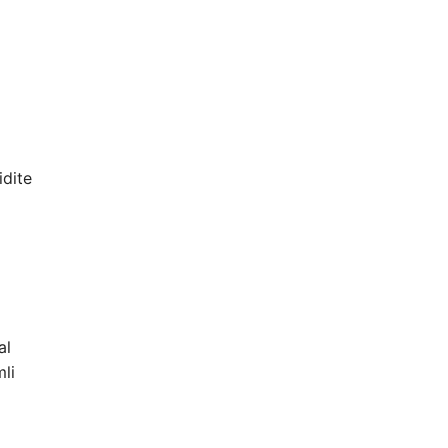
idite
al
mli