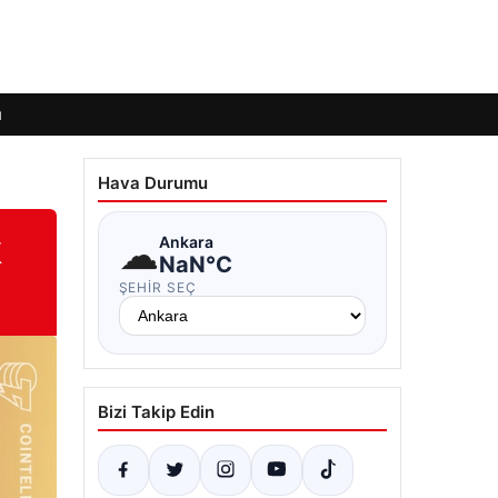
ı
Hava Durumu
k
☁
Ankara
NaN°C
ŞEHIR SEÇ
Bizi Takip Edin