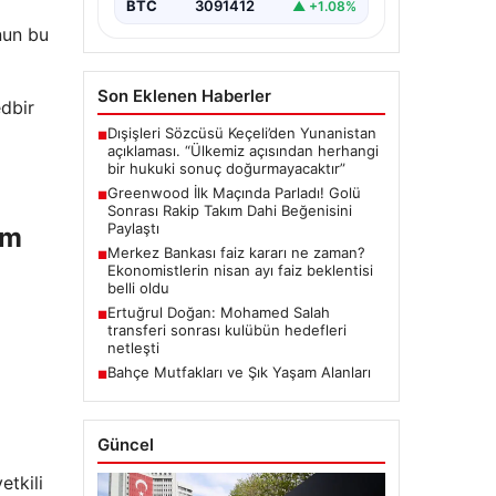
BTC
3091412
▲ +1.08%
nun bu
Son Eklenen Haberler
edbir
Dışişleri Sözcüsü Keçeli’den Yunanistan
■
açıklaması. “Ülkemiz açısından herhangi
bir hukuki sonuç doğurmayacaktır”
Greenwood İlk Maçında Parladı! Golü
■
Sonrası Rakip Takım Dahi Beğenisini
Paylaştı
am
Merkez Bankası faiz kararı ne zaman?
■
Ekonomistlerin nisan ayı faiz beklentisi
belli oldu
Ertuğrul Doğan: Mohamed Salah
■
transferi sonrası kulübün hedefleri
netleşti
Bahçe Mutfakları ve Şık Yaşam Alanları
■
Güncel
etkili