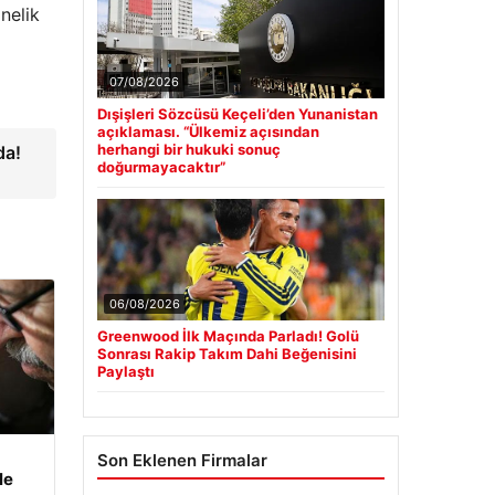
nelik
07/08/2026
Dışişleri Sözcüsü Keçeli’den Yunanistan
açıklaması. “Ülkemiz açısından
herhangi bir hukuki sonuç
da!
doğurmayacaktır”
06/08/2026
Greenwood İlk Maçında Parladı! Golü
Sonrası Rakip Takım Dahi Beğenisini
Paylaştı
Son Eklenen Firmalar
le