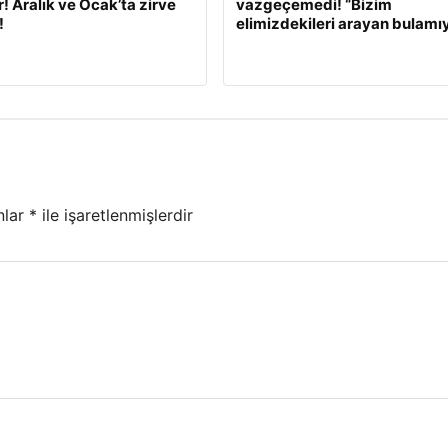
r! Aralık ve Ocak’ta zirve
vazgeçemedi! “Bizim
!
elimizdekileri arayan bulamı
nlar
*
ile işaretlenmişlerdir