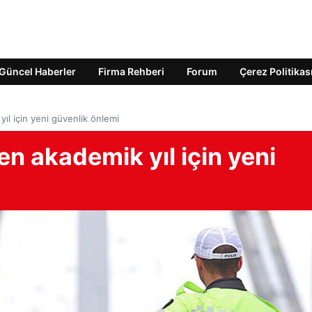
Güncel Haberler
Firma Rehberi
Forum
Çerez Politikas
ıl için yeni güvenlik önlemi
en akademik yıl için yeni