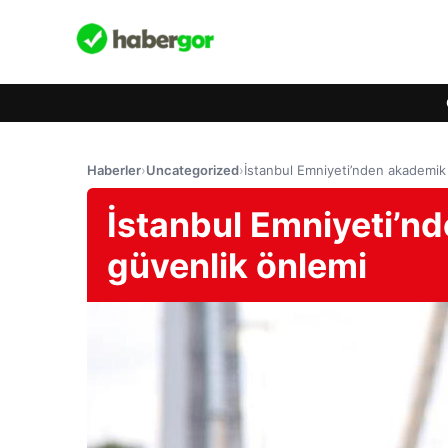
Haberler
›
Uncategorized
›
İstanbul Emniyeti’nden akademik y
İstanbul Emniyeti’nd
güvenlik önlemi