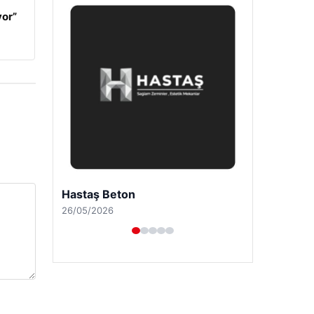
yor”
Prenses Night Club
29/04/2026