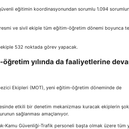
, güvenli eğitimin koordinasyonundan sorumlu 1.094 sorumlu
 resmi ve sivil ekiple tüm eğitim-öğretim dönemi boyunca t
38 ekiple 532 noktada görev yapacak.
m-öğretim yılında da faaliyetlerine dev
Gezici Ekipleri (MOT), yeni eğitim-öğretim döneminde de
vresinde etkili bir denetim mekanizması kuracak ekiplerin şok
zurunun sağlanması amaçlanıyor.
luk-Kamu Güvenliği-Trafik personeli başta olmak üzere tüm y