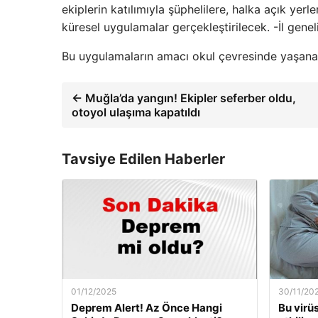
ekiplerin katılımıyla şüphelilere, halka açık yer
küresel uygulamalar gerçekleştirilecek. -İl gene
Bu uygulamaların amacı okul çevresinde yaşanab
← Muğla’da yangın! Ekipler seferber oldu,
otoyol ulaşıma kapatıldı
Tavsiye Edilen Haberler
01/12/2025
30/11/20
Deprem Alert! Az Önce Hangi
Bu virü