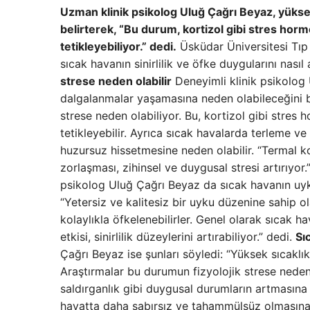
Uzman klinik psikolog Uluğ Çağrı Beyaz, yüksek
belirterek, “Bu durum, kortizol gibi stres horm
tetikleyebiliyor.” dedi.
Üsküdar Üniversitesi Tıp
sıcak havanın sinirlilik ve öfke duygularını nasıl 
strese neden olabilir
Deneyimli klinik psikolog 
dalgalanmalar yaşamasına neden olabileceğini bel
strese neden olabiliyor. Bu, kortizol gibi stres 
tetikleyebilir. Ayrıca sıcak havalarda terleme v
huzursuz hissetmesine neden olabilir. “Termal ko
zorlaşması, zihinsel ve duygusal stresi artırıyor.
psikolog Uluğ Çağrı Beyaz da sıcak havanın uyku 
“Yetersiz ve kalitesiz bir uyku düzenine sahip o
kolaylıkla öfkelenebilirler. Genel olarak sıcak h
etkisi, sinirlilik düzeylerini artırabiliyor.” dedi.
Sı
Çağrı Beyaz ise şunları söyledi: “Yüksek sıcaklık
Araştırmalar bu durumun fizyolojik strese neden
saldırganlık gibi duygusal durumların artmasına
hayatta daha sabırsız ve tahammülsüz olmasına 