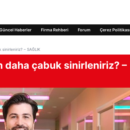
Güncel Haberler
Firma Rehberi
Forum
Çerez Politikas
sinirleniriz? – SAĞLIK
daha çabuk sinirleniriz? –