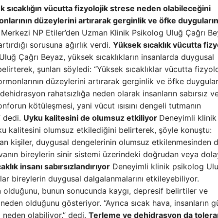
 sıcaklığın vücutta fizyolojik strese neden olabileceğini
onlarının düzeylerini artırarak gerginlik ve öfke duyguların
 Merkezi NP Etiler’den Uzman Klinik Psikolog Uluğ Çağrı Be
artırdığı sorusuna ağırlık verdi.
Yüksek sıcaklık vücutta fizy
Uluğ Çağrı Beyaz, yüksek sıcaklıkların insanlarda duygusal
irterek, şunları söyledi: “Yüksek sıcaklıklar vücutta fizyolo
hormonlarının düzeylerini artırarak gerginlik ve öfke duygular
e dehidrasyon rahatsızlığa neden olarak insanların sabırsız v
nforun kötüleşmesi, yani vücut ısısını dengeli tutmanın
” dedi.
Uyku kalitesini de olumsuz etkiliyor
Deneyimli klinik
kalitesini olumsuz etkilediğini belirterek, şöyle konuştu:
lan kişiler, duygusal dengelerinin olumsuz etkilenmesinden d
avanın bireylerin sinir sistemi üzerindeki doğrudan veya dola
caklık insanı sabırsızlandırıyor
Deneyimli klinik psikolog Ul
lar bireylerin duygusal dalgalanmalarını etkileyebiliyor.
 olduğunu, bunun sonucunda kaygı, depresif belirtiler ve
 neden olduğunu gösteriyor. “Ayrıca sıcak hava, insanların g
neden olabiliyor.” dedi.
Terleme ve dehidrasyon da tolera