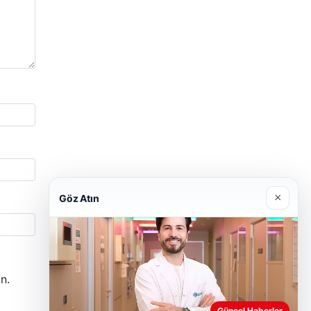
×
Göz Atın
n.
Güncel Haberler