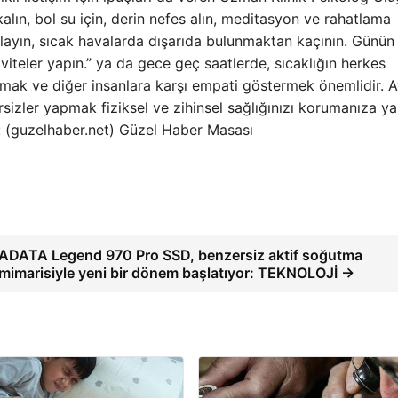
alın, bol su için, derin nefes alın, meditasyon ve rahatlama
gulayın, sıcak havalarda dışarıda bulunmaktan kaçının. Günün
viteler yapın.” ya da gece geç saatlerde, sıcaklığın herkes
amak ve diğer insanlara karşı empati göstermek önemlidir. A
ersizler yapmak fiziksel ve zihinsel sağlığınızı korumanıza y
k: (guzelhaber.net) Güzel Haber Masası
ADATA Legend 970 Pro SSD, benzersiz aktif soğutma
mimarisiyle yeni bir dönem başlatıyor: TEKNOLOJİ →