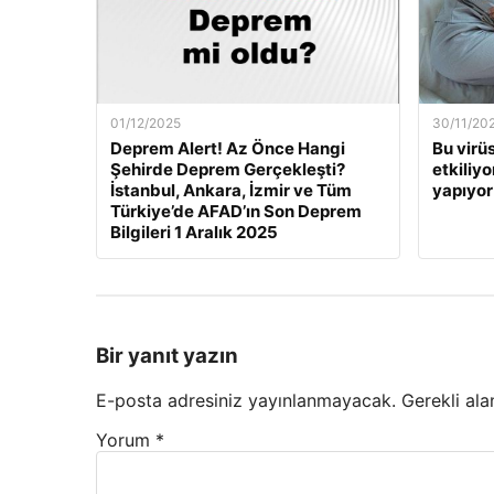
01/12/2025
30/11/20
Deprem Alert! Az Önce Hangi
Bu virü
Şehirde Deprem Gerçekleşti?
etkiliyo
İstanbul, Ankara, İzmir ve Tüm
yapıyor
Türkiye’de AFAD’ın Son Deprem
Bilgileri 1 Aralık 2025
Bir yanıt yazın
E-posta adresiniz yayınlanmayacak.
Gerekli ala
Yorum
*