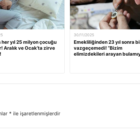
25
30/11/2025
s her yıl 25 milyon çocuğu
Emekliliğinden 23 yıl sonra bi
r! Aralık ve Ocak’ta zirve
vazgeçemedi! “Bizim
!
elimizdekileri arayan bulamı
nlar
*
ile işaretlenmişlerdir