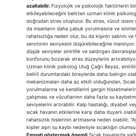
azaltabilir.
Fizyolojik ve psikolojik faktörlerin bir
etkileyebileceğini belirten uzman klinik psikolo
doğrudan stres oluşturur. Bu stres, vücut ısısı
da insanların daha çabuk yorulmasına ve sinirl
rahatsızlığa neden olur, bu da kişinin sabrını ve 
serotonin seviyesini düşürebileceğine inanılıyor
düşük seviyeler sinirlilik ve saldırgan davranışlar
konforunu bozarak stres düzeylerini artırabiliyo
Uzman klinik psikolog Uluğ Çağrı Beyaz, sinirlil
belirli durumlardaki bireylerde daha belirgin ola
mekanizmaları daha az etkili olduğundan, Sıcak 
yorulmalarına ve kendilerini gergin hissetmeleri
çalışması ve vücutlarının daha fazla su kaybetme
seviyelerini artırabilir. Kalp hastalığı, diyabet v
sıcak havanın etkilerine karşı daha duyarlı olabil
rahatsızlık hislerinin artmasına neden olabilir. 
kişiler aşırı su kaybı nedeniyle sıcaklığın olumsu
Empati göstermek önemli
Sıcak havalarda sağlı