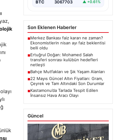
giymesiyle ilgili ilk
BTC
3067703
▲ +0.61%
değerlendirmelerini…
ı
yaz,
Son Eklenen Haberler
olojik
Merkez Bankası faiz kararı ne zaman?
■
Ekonomistlerin nisan ayı faiz beklentisi
jik
belli oldu
ını
Ertuğrul Doğan: Mohamed Salah
■
e
transferi sonrası kulübün hedefleri
netleşti
Bahçe Mutfakları ve Şık Yaşam Alanları
■
22 Mayıs Güncel Altın Fiyatları: Gram,
■
Çeyrek ve Tam Altındaki Son Durumlar
Kastamonu’da Tarlada Tespit Edilen
olayı
■
İnsansız Hava Aracı Olayı
ylı
uğ
Güncel
ünlük
nsı