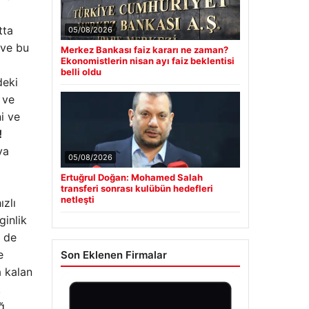
tta
05/08/2026
 ve bu
Merkez Bankası faiz kararı ne zaman?
Ekonomistlerin nisan ayı faiz beklentisi
belli oldu
deki
 ve
ni ve
!
ya
05/08/2026
Ertuğrul Doğan: Mohamed Salah
transferi sonrası kulübün hedefleri
netleşti
ızlı
ginlik
r de
e
Son Eklenen Firmalar
a kalan
.
ğ