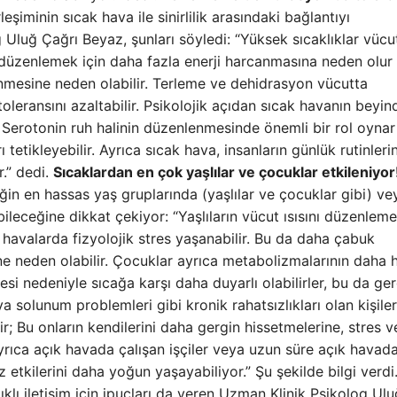
leşiminin sıcak hava ile sinirlilik arasındaki bağlantıyı
g Uluğ Çağrı Beyaz, şunları söyledi: “Yüksek sıcaklıklar vücu
nı düzenlemek için daha fazla enerji harcanmasına neden olur
enmesine neden olabilir. Terleme ve dehidrasyon vücutta
toleransını azaltabilir. Psikolojik açıdan sıcak havanın beyin
. Serotonin ruh halinin düzenlenmesinde önemli bir rol oynar
ı tetikleyebilir. Ayrıca sıcak hava, insanların günlük rutinleri
r.” dedi.
Sıcaklardan en çok yaşlılar ve çocuklar etkileniyor
iğin en hassas yaş gruplarında (yaşlılar ve çocuklar gibi) ve
bileceğine dikkat çekiyor: “Yaşlıların vücut ısısını düzenleme
havalarda fizyolojik stres yaşanabilir. Bu da daha çabuk
ne neden olabilir. Çocuklar ayrıca metabolizmalarının daha h
si nedeniyle sıcağa karşı daha duyarlı olabilirler, bu da ger
eya solunum problemleri gibi kronik rahatsızlıkları olan kişile
ir; Bu onların kendilerini daha gergin hissetmelerine, stres v
“Ayrıca açık havada çalışan işçiler veya uzun süre açık havad
z etkilerini daha yoğun yaşayabiliyor.” Şu şekilde bilgi verdi
klı iletişim için ipuçları da veren Uzman Klinik Psikolog Ulu