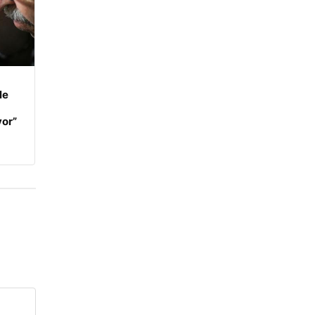
le
yor”