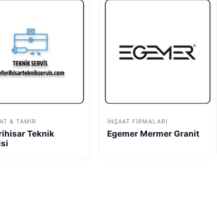
AT & TAMIR
İNŞAAT FIRMALARI
rihisar Teknik
Egemer Mermer Granit
isi