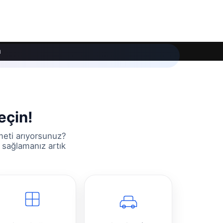
ı
eçin!
meti arıyorsunuz?
 sağlamanız artık