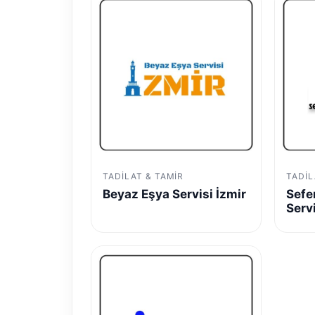
TADILAT & TAMIR
TADIL
Beyaz Eşya Servisi İzmir
Sefe
Serv