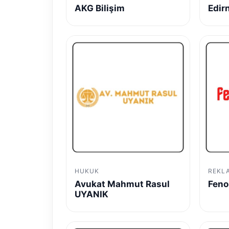
AKG Bilişim
Edir
HUKUK
REKL
Avukat Mahmut Rasul
Feno
UYANIK