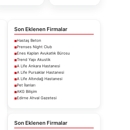
Son Eklenen Firmalar
Hastaş Beton
■
Prenses Night Club
■
Enes Kaplan Avukatlık Bürosu
■
Trend Yapı Akustik
■
A Life Ankara Hastanesi
■
A Life Pursaklar Hastanesi
■
A Life Altındağ Hastanesi
■
Pet İlanları
■
AKG Bilişim
■
Edirne Ahval Gazetesi
■
fe Ankara
A Life Pursaklar
A Life Altındağ
stanesi
Hastanesi
Hastanesi
Son Eklenen Firmalar