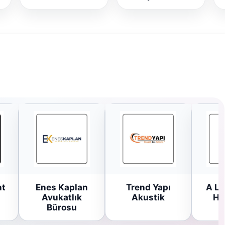
ht
Enes Kaplan
Trend Yapı
A Li
Avukatlık
Akustik
Ha
Bürosu