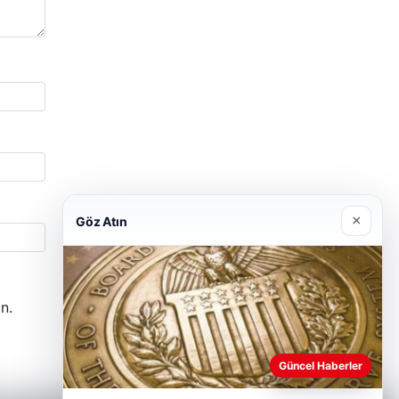
×
Göz Atın
n.
Güncel Haberler