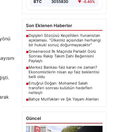
BTC
3055830
▼ -0.40%
Son Eklenen Haberler
Dışişleri Sözcüsü Keçeli’den Yunanistan
■
 yönü
açıklaması. “Ülkemiz açısından herhangi
bir hukuki sonuç doğurmayacaktır”
Greenwood İlk Maçında Parladı! Golü
■
Sonrası Rakip Takım Dahi Beğenisini
ayısını
Paylaştı
Merkez Bankası faiz kararı ne zaman?
■
Ekonomistlerin nisan ayı faiz beklentisi
belli oldu
işti.
Ertuğrul Doğan: Mohamed Salah
■
transferi sonrası kulübün hedefleri
netleşti
larak
Bahçe Mutfakları ve Şık Yaşam Alanları
■
Güncel