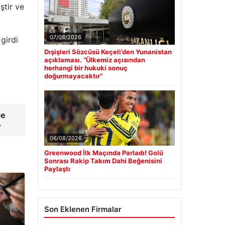
ştir ve
07/08/2026
girdi
Dışişleri Sözcüsü Keçeli’den Yunanistan
açıklaması. “Ülkemiz açısından
herhangi bir hukuki sonuç
doğurmayacaktır”
ce
→
06/08/2026
Greenwood İlk Maçında Parladı! Golü
Sonrası Rakip Takım Dahi Beğenisini
Paylaştı
Son Eklenen Firmalar