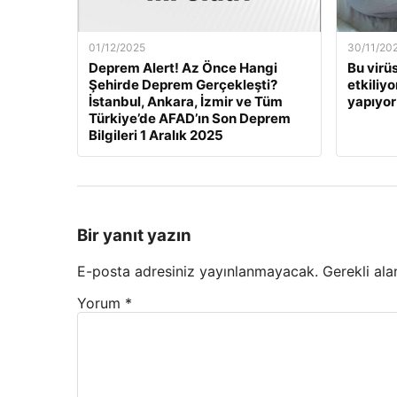
01/12/2025
30/11/20
Deprem Alert! Az Önce Hangi
Bu virü
Şehirde Deprem Gerçekleşti?
etkiliyo
İstanbul, Ankara, İzmir ve Tüm
yapıyor
Türkiye’de AFAD’ın Son Deprem
Bilgileri 1 Aralık 2025
Bir yanıt yazın
E-posta adresiniz yayınlanmayacak.
Gerekli ala
Yorum
*