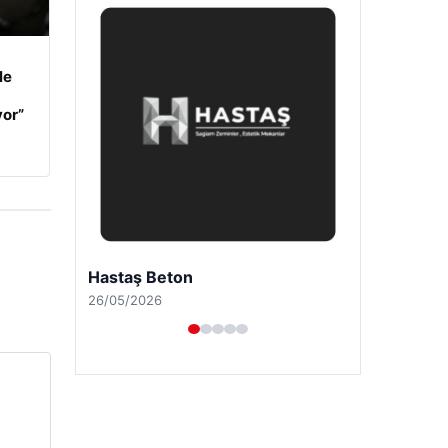
le
yor”
Prenses Night Club
29/04/2026