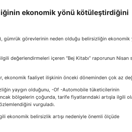
izliğinin ekonomik yönü kötüleştirdiğini
d), gümrük görevlerinin neden olduğu belirsizliğin ekonomik
ili değerlendirmeleri içeren “Bej Kitabı” raporunun Nisan s
or, ekonomik faaliyet ilişkinin önceki döneminden çok az değ
rsizliğin yaygın olduğunu, -Of -Automobile tüketicilerinin
cak bölgelerin çoğunda, tarife fiyatlarındaki artışla ilgili o
 gözlemlendiğini vurguladı.
lgili ekonomik belirsizlik artışı nedeniyle önemli ölçüde