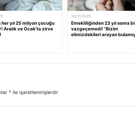
25
30/11/2025
s her yıl 25 milyon çocuğu
Emekliliğinden 23 yıl sonra bi
r! Aralık ve Ocak’ta zirve
vazgeçemedi! “Bizim
!
elimizdekileri arayan bulamı
nlar
*
ile işaretlenmişlerdir