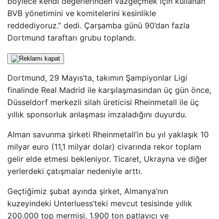
böylece kendi değerlerinden vazgeçmek için kullanan
BVB yönetimini ve komitelerini kesinlikle
reddediyoruz.” dedi. Çarşamba günü 90’dan fazla
Dortmund taraftarı grubu toplandı.
Dortmund, 29 Mayıs’ta, takımın Şampiyonlar Ligi
finalinde Real Madrid ile karşılaşmasından üç gün önce,
Düsseldorf merkezli silah üreticisi Rheinmetall ile üç
yıllık sponsorluk anlaşması imzaladığını duyurdu.
Alman savunma şirketi Rheinmetall’in bu yıl yaklaşık 10
milyar euro (11,1 milyar dolar) civarında rekor toplam
gelir elde etmesi bekleniyor. Ticaret, Ukrayna ve diğer
yerlerdeki çatışmalar nedeniyle arttı.
Geçtiğimiz şubat ayında şirket, Almanya’nın
kuzeyindeki Unterluess’teki mevcut tesisinde yıllık
200.000 top mermisi, 1.900 ton patlayıcı ve