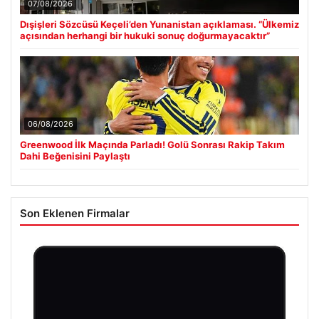
07/08/2026
Dışişleri Sözcüsü Keçeli’den Yunanistan açıklaması. “Ülkemiz
açısından herhangi bir hukuki sonuç doğurmayacaktır”
06/08/2026
Greenwood İlk Maçında Parladı! Golü Sonrası Rakip Takım
Dahi Beğenisini Paylaştı
Son Eklenen Firmalar