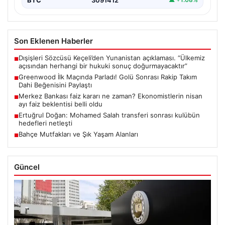
Son Eklenen Haberler
Dışişleri Sözcüsü Keçeli’den Yunanistan açıklaması. “Ülkemiz
■
açısından herhangi bir hukuki sonuç doğurmayacaktır”
Greenwood İlk Maçında Parladı! Golü Sonrası Rakip Takım
■
Dahi Beğenisini Paylaştı
Merkez Bankası faiz kararı ne zaman? Ekonomistlerin nisan
■
ayı faiz beklentisi belli oldu
Ertuğrul Doğan: Mohamed Salah transferi sonrası kulübün
■
hedefleri netleşti
Bahçe Mutfakları ve Şık Yaşam Alanları
■
Güncel