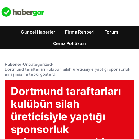
Güncel Haberler
Firma Rehberi
Forum
Çerez Politikası
Haberler
›
Uncategorized
›
Dortmund taraftarları kulübün silah üreticisiyle yaptığı sponsorluk
anlaşmasına tepki gösterdi
Dortmund taraftarları
kulübün silah
üreticisiyle yaptığı
sponsorluk