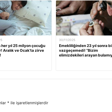
25
30/11/2025
s her yıl 25 milyon çocuğu
Emekliliğinden 23 yıl sonra bi
r! Aralık ve Ocak’ta zirve
vazgeçemedi! “Bizim
!
elimizdekileri arayan bulamı
nlar
*
ile işaretlenmişlerdir