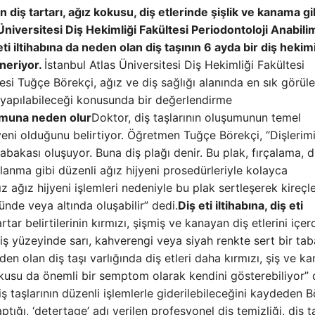
an diş tartarı, ağız kokusu, diş etlerinde şişlik ve kanama gi
Üniversitesi Diş Hekimliği Fakültesi Periodontoloji Anabili
i iltihabına da neden olan diş taşının 6 ayda bir diş hekim
öneriyor.
İstanbul Atlas Üniversitesi Diş Hekimliği Fakültesi
si Tuğçe Börekçi, ağız ve diş sağlığı alanında en sık görüle
er yapılabileceği konusunda bir değerlendirme
şumuna neden olur
Doktor, diş taşlarının oluşumunun temel
eni olduğunu belirtiyor. Öğretmen Tuğçe Börekçi, “Dişlerim
bakası oluşuyor. Buna diş plağı denir. Bu plak, fırçalama, di
llanma gibi düzenli ağız hijyeni prosedürleriyle kolayca
z ağız hijyeni işlemleri nedeniyle bu plak sertleşerek kireçl
stünde veya altında oluşabilir” dedi.
Diş eti iltihabına, diş eti
rtar belirtilerinin kırmızı, şişmiş ve kanayan diş etlerini içer
iş yüzeyinde sarı, kahverengi veya siyah renkte sert bir ta
den olan diş taşı varlığında diş etleri daha kırmızı, şiş ve k
kokusu da önemli bir semptom olarak kendini gösterebiliyor” 
iş taşlarının düzenli işlemlerle giderilebileceğini kaydeden B
ptığı, ‘detertage’ adı verilen profesyonel diş temizliği, diş t