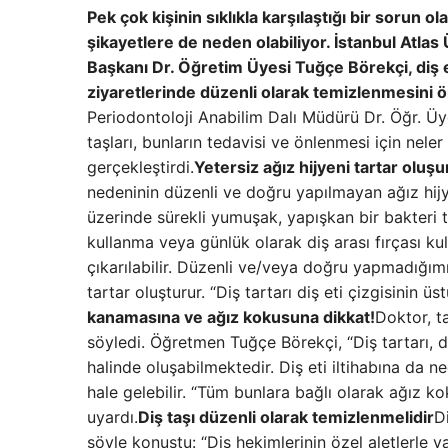
Pek çok kişinin sıklıkla karşılaştığı bir sorun ol
şikayetlere de neden olabiliyor. İstanbul Atlas 
Başkanı Dr. Öğretim Üyesi Tuğçe Börekçi, diş et
ziyaretlerinde düzenli olarak temizlenmesini 
Periodontoloji Anabilim Dalı Müdürü Dr. Öğr. Üye
taşları, bunların tedavisi ve önlenmesi için nel
gerçekleştirdi.
Yetersiz ağız hijyeni tartar olu
nedeninin düzenli ve doğru yapılmayan ağız hijy
üzerinde sürekli yumuşak, yapışkan bir bakteri ta
kullanma veya günlük olarak diş arası fırçası ku
çıkarılabilir. Düzenli ve/veya doğru yapmadığımı
tartar oluşturur. “Diş tartarı diş eti çizgisinin ü
kanamasına ve ağız kokusuna dikkat!
Doktor, ta
söyledi. Öğretmen Tuğçe Börekçi, “Diş tartarı, d
halinde oluşabilmektedir. Diş eti iltihabına da ne
hale gelebilir. “Tüm bunlara bağlı olarak ağız 
uyardı.
Diş taşı düzenli olarak temizlenmelidir
D
şöyle konuştu: “Diş hekimlerinin özel aletlerle ya