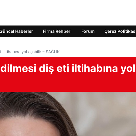
Güncel Haberler
Firma Rehberi
Forum
Çerez Politikas
ti iltihabına yol açabilir – SAĞLIK
dilmesi diş eti iltihabına yol