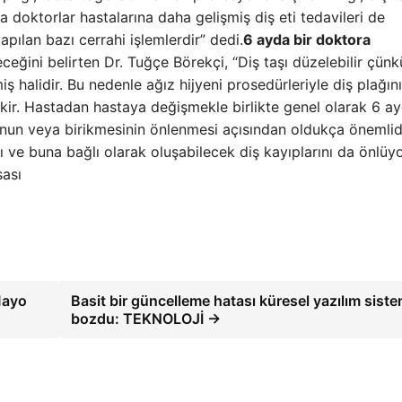
a doktorlar hastalarına daha gelişmiş diş eti tedavileri de
apılan bazı cerrahi işlemlerdir” dedi.
6 ayda bir doktora
ceğini belirten Dr. Tuğçe Börekçi, “Diş taşı düzelebilir çünk
iş halidir. Bu nedenle ağız hijyeni prosedürleriyle diş plağın
rekir. Hastadan hastaya değişmekle birlikte genel olarak 6 ay
unun veya birikmesinin önlenmesi açısından oldukça önemlidi
ını ve buna bağlı olarak oluşabilecek diş kayıplarını da önlüy
sası
Mayo
Basit bir güncelleme hatası küresel yazılım siste
bozdu: TEKNOLOJİ →