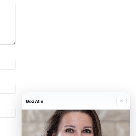
×
Göz Atın