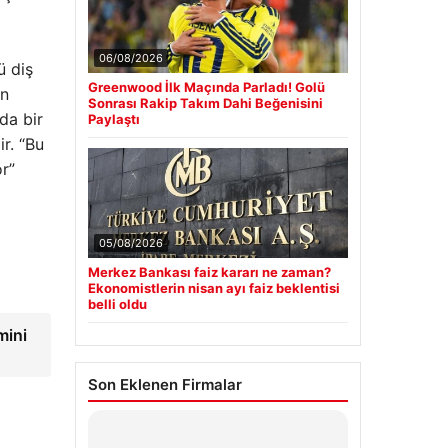
06/08/2026
ü diş
Greenwood İlk Maçında Parladı! Golü
ın
Sonrası Rakip Takım Dahi Beğenisini
da bir
Paylaştı
r. “Bu
or”
05/08/2026
Merkez Bankası faiz kararı ne zaman?
Ekonomistlerin nisan ayı faiz beklentisi
belli oldu
mini
Son Eklenen Firmalar