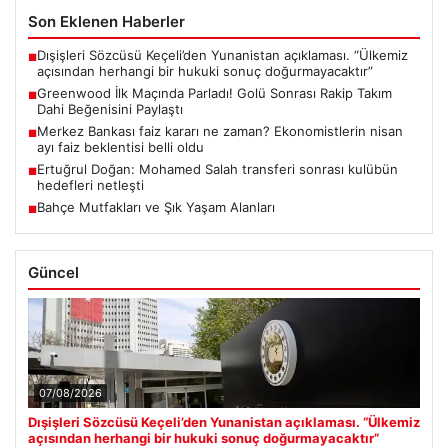
Son Eklenen Haberler
Dışişleri Sözcüsü Keçeli’den Yunanistan açıklaması. “Ülkemiz
■
açısından herhangi bir hukuki sonuç doğurmayacaktır”
Greenwood İlk Maçında Parladı! Golü Sonrası Rakip Takım
■
Dahi Beğenisini Paylaştı
Merkez Bankası faiz kararı ne zaman? Ekonomistlerin nisan
■
ayı faiz beklentisi belli oldu
Ertuğrul Doğan: Mohamed Salah transferi sonrası kulübün
■
hedefleri netleşti
Bahçe Mutfakları ve Şık Yaşam Alanları
■
Güncel
07/08/2026
Dışişleri Sözcüsü Keçeli’den Yunanistan açıklaması. “Ülkemiz
açısından herhangi bir hukuki sonuç doğurmayacaktır”