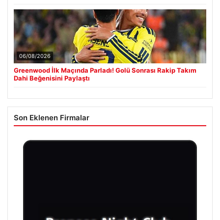
06/08/2026
Greenwood İlk Maçında Parladı! Golü Sonrası Rakip Takım
Dahi Beğenisini Paylaştı
Son Eklenen Firmalar