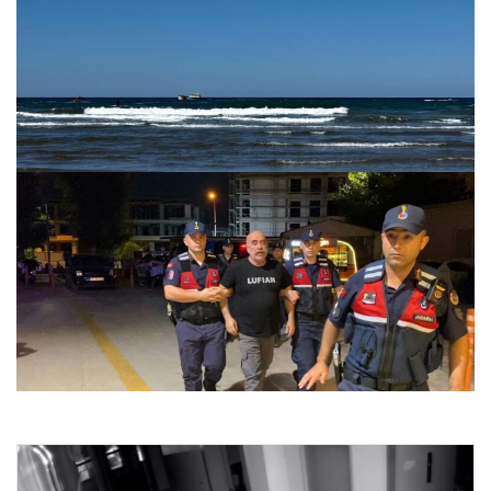
Şile’de yasağa rağmen denize giren kişi boğuldu
27.07.2026 09:20
Adli kontrolle serbest kalan Ezel Akay’dan açıklama.
“Mahkeme sonunda her şeyi öğreneceksiniz”