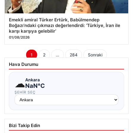
Emekli amiral Türker Ertürk, Babülmendep
Boğazı’ndaki çıkmazı değerlendirdi: ‘Türkiye, İran ile
karşı karşıya gelebilir’
01/08/2026
Yazı
1
2
…
284
Sonraki
sayfalaması
Hava Durumu
☁
Ankara
NaN°C
ŞEHIR SEÇ
Bizi Takip Edin