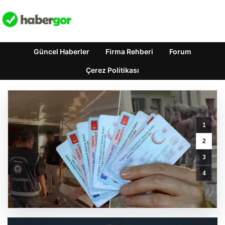
Güncel Haberler
Firma Rehberi
Forum
Çerez Politikası
Ertuğrul
1
Doğan:
Mohamed
2
Salah
3
transferi
sonrası
4
kulübün
hedefleri
netleşti
GÜNCEL HABERLER
0 YORUM