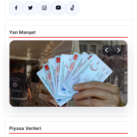
Yan Manşet
08.08.2026
Onlarca vatandaşlık iptal edilecek! İki iş
Piyasa Verileri
insanı tutuklandı, gayrimenkuller ve