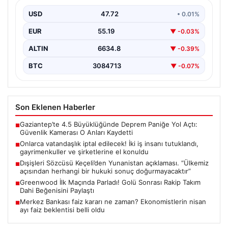
şirketlerine el konuldu
USD
47.72
• 0.01%
EUR
55.19
▼ -0.03%
ALTIN
6634.8
▼ -0.39%
BTC
3084713
▼ -0.07%
Son Eklenen Haberler
Gaziantep’te 4.5 Büyüklüğünde Deprem Paniğe Yol Açtı:
■
Güvenlik Kamerası O Anları Kaydetti
Onlarca vatandaşlık iptal edilecek! İki iş insanı tutuklandı,
■
gayrimenkuller ve şirketlerine el konuldu
Dışişleri Sözcüsü Keçeli’den Yunanistan açıklaması. “Ülkemiz
■
açısından herhangi bir hukuki sonuç doğurmayacaktır”
Greenwood İlk Maçında Parladı! Golü Sonrası Rakip Takım
■
Dahi Beğenisini Paylaştı
Merkez Bankası faiz kararı ne zaman? Ekonomistlerin nisan
■
ayı faiz beklentisi belli oldu