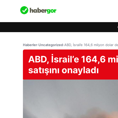
Haberler
›
Uncategorized
›
ABD, İsrail’e 164,6 milyon dolar d
ABD, İsrail’e 164,6 
satışını onayladı