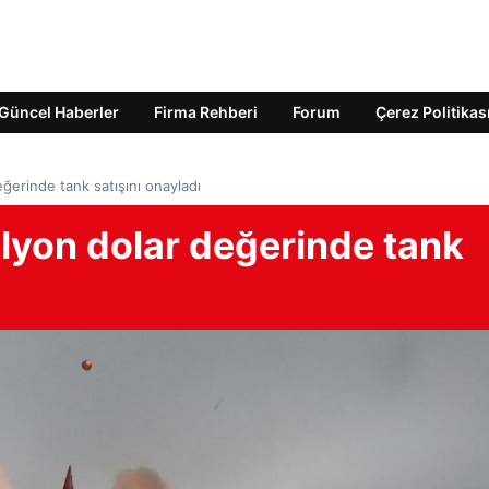
Güncel Haberler
Firma Rehberi
Forum
Çerez Politikas
eğerinde tank satışını onayladı
milyon dolar değerinde tank