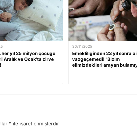
25
30/11/2025
s her yıl 25 milyon çocuğu
Emekliliğinden 23 yıl sonra bi
r! Aralık ve Ocak’ta zirve
vazgeçemedi! “Bizim
!
elimizdekileri arayan bulamı
nlar
*
ile işaretlenmişlerdir