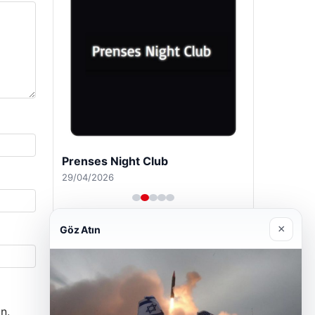
Prenses Night Club
29/04/2026
×
Göz Atın
n.