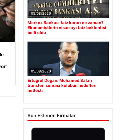
05/08/2026
Merkez Bankası faiz kararı ne zaman?
Ekonomistlerin nisan ayı faiz beklentisi
belli oldu
le
yor”
05/08/2026
Ertuğrul Doğan: Mohamed Salah
transferi sonrası kulübün hedefleri
netleşti
Son Eklenen Firmalar