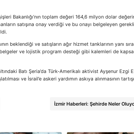
şişleri Bakanlığı’nın toplam değeri 164,6 milyon dolar değer
manların satışına onay verdiği ve bu onayı belgeleyen gerekl
ldi.
nın beklendiği ve satışların ağır hizmet tanklarının yanı sır
k belgeler ve lojistik program desteği gibi kalemleri de kapsa
l altındaki Batı Şeria’da Türk-Amerikalı aktivist Ayşenur Ezgi E
atılması ve İsrail’e askeri yardımın askıya alınmasının tartışı
İzmir Haberleri: Şehirde Neler Oluy