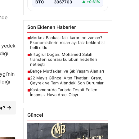
giymesiyle ilgili ilk
BTC
3067703
▲ +0.61%
değerlendirmelerini…
inde
i
Son Eklenen Haberler
Merkez Bankası faiz kararı ne zaman?
■
Ekonomistlerin nisan ayı faiz beklentisi
a yedek
belli oldu
dığı
Ertuğrul Doğan: Mohamed Salah
■
transferi sonrası kulübün hedefleri
netleşti
Bahçe Mutfakları ve Şık Yaşam Alanları
■
ygi’nin
22 Mayıs Güncel Altın Fiyatları: Gram,
■
ldığı
Çeyrek ve Tam Altındaki Son Durumlar
Kastamonu’da Tarlada Tespit Edilen
■
İnsansız Hava Aracı Olayı
or? →
Güncel