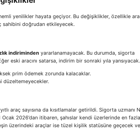
işiklikler
önemli yenilikler hayata geçiyor. Bu değişiklikler, özellikle ar
ç sahibini doğrudan etkileyecek.
zlık indiriminden
yararlanamayacak. Bu durumda, sigorta
er eski aracını satarsa, indirim bir sonraki yıla yansıyacak.
 yüksek prim ödemek zorunda kalacaklar.
ini düzeltemeyecekler.
ayıtlı araç sayısına da kısıtlamalar getirildi. Sigorta uzmanı
 Ocak 2026’dan itibaren, şahıslar kendi üzerlerinde en fazl
eşin üzerindeki araçlar ise tüzel kişilik statüsüne geçecek v