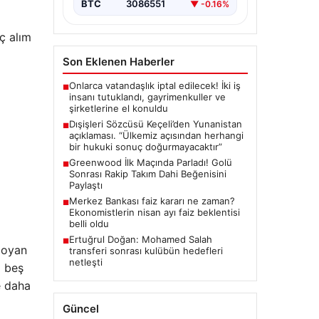
BTC
3086551
▼ -0.16%
Çerçevesi Türkiye Açısından
Hukuki Sonuç Doğurmayacak”,
“content”:…
aç alım
Son Eklenen Haberler
Onlarca vatandaşlık iptal edilecek! İki iş
■
insanı tutuklandı, gayrimenkuller ve
şirketlerine el konuldu
Dışişleri Sözcüsü Keçeli’den Yunanistan
■
açıklaması. “Ülkemiz açısından herhangi
bir hukuki sonuç doğurmayacaktır”
Greenwood İlk Maçında Parladı! Golü
■
Sonrası Rakip Takım Dahi Beğenisini
Paylaştı
Merkez Bankası faiz kararı ne zaman?
■
Ekonomistlerin nisan ayı faiz beklentisi
belli oldu
Ertuğrul Doğan: Mohamed Salah
■
 Noyan
transferi sonrası kulübün hedefleri
netleşti
a beş
e daha
Güncel