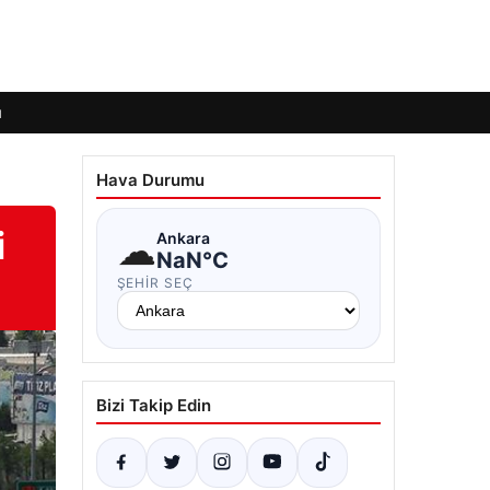
ı
Hava Durumu
i
☁
Ankara
NaN°C
ŞEHIR SEÇ
Bizi Takip Edin