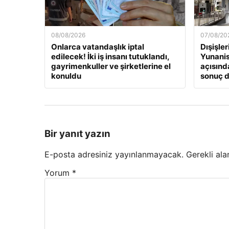
08/08/2026
07/08/20
Onlarca vatandaşlık iptal
Dışişle
edilecek! İki iş insanı tutuklandı,
Yunanis
gayrimenkuller ve şirketlerine el
açısınd
konuldu
sonuç 
Bir yanıt yazın
E-posta adresiniz yayınlanmayacak.
Gerekli ala
Yorum
*