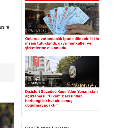
asını
08/08/2026
Onlarca vatandaşlık iptal edilecek! İki iş
insanı tutuklandı, gayrimenkuller ve
şirketlerine el konuldu
07/08/2026
Dışişleri Sözcüsü Keçeli’den Yunanistan
açıklaması. “Ülkemiz açısından
herhangi bir hukuki sonuç
doğurmayacaktır”