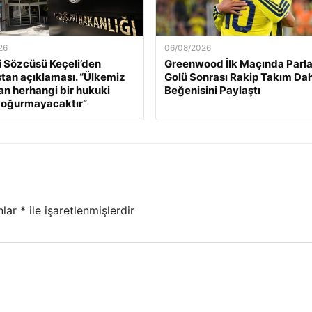
26
06/08/2026
ri Sözcüsü Keçeli’den
Greenwood İlk Maçında Parla
tan açıklaması. “Ülkemiz
Golü Sonrası Rakip Takım Dah
an herhangi bir hukuki
Beğenisini Paylaştı
doğurmayacaktır”
nlar
*
ile işaretlenmişlerdir