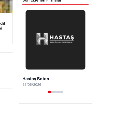
Son Eklenen Firmalar
dı!
i
Prenses Night Club
29/04/2026