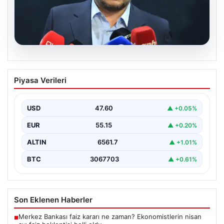
05.08.2026
Ertuğrul Doğan: Mohamed Salah
Piyasa Verileri
transferi sonrası kulübün hedefleri
netleşti
USD
47.60
▲ +0.05%
Trabzonspor Başkanı Ertuğrul Doğan, Mısırlı yıldız
Mohamed Salah’ın bordo-mavili formayı giymesiyle ilgili
EUR
55.15
▲ +0.20%
ilk değerlendirmelerini…
ALTIN
6561.7
▲ +1.01%
BTC
3067703
▲ +0.61%
Son Eklenen Haberler
Merkez Bankası faiz kararı ne zaman? Ekonomistlerin nisan
■