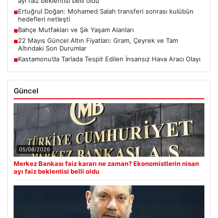
ayı faiz beklentisi belli oldu
Ertuğrul Doğan: Mohamed Salah transferi sonrası kulübün
■
hedefleri netleşti
Bahçe Mutfakları ve Şık Yaşam Alanları
■
22 Mayıs Güncel Altın Fiyatları: Gram, Çeyrek ve Tam
■
Altındaki Son Durumlar
Kastamonu’da Tarlada Tespit Edilen İnsansız Hava Aracı Olayı
■
Güncel
05/08/2026
Merkez Bankası faiz kararı ne zaman? Ekonomistlerin nisan
ayı faiz beklentisi belli oldu