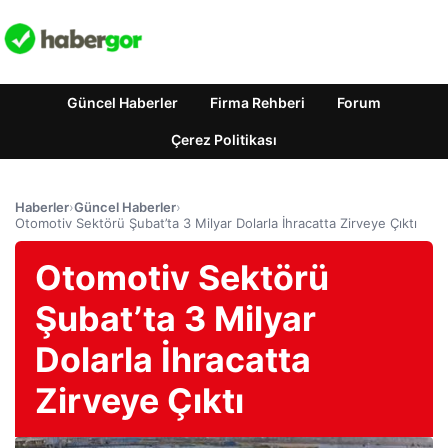
Güncel Haberler
Firma Rehberi
Forum
Çerez Politikası
Haberler
›
Güncel Haberler
›
Otomotiv Sektörü Şubat’ta 3 Milyar Dolarla İhracatta Zirveye Çıktı
Otomotiv Sektörü
Şubat’ta 3 Milyar
Dolarla İhracatta
Zirveye Çıktı