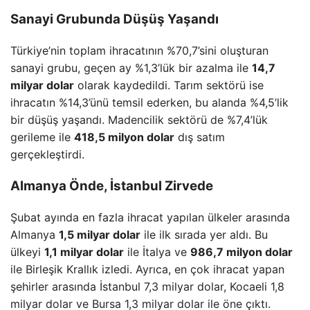
Sanayi Grubunda Düşüş Yaşandı
Türkiye’nin toplam ihracatının %70,7’sini oluşturan
sanayi grubu, geçen ay %1,3’lük bir azalma ile
14,7
milyar dolar
olarak kaydedildi. Tarım sektörü ise
ihracatın %14,3’ünü temsil ederken, bu alanda %4,5’lik
bir düşüş yaşandı. Madencilik sektörü de %7,4’lük
gerileme ile
418,5 milyon dolar
dış satım
gerçekleştirdi.
Almanya Önde, İstanbul Zirvede
Şubat ayında en fazla ihracat yapılan ülkeler arasında
Almanya
1,5 milyar dolar
ile ilk sırada yer aldı. Bu
ülkeyi
1,1 milyar dolar
ile İtalya ve
986,7 milyon dolar
ile Birleşik Krallık izledi. Ayrıca, en çok ihracat yapan
şehirler arasında İstanbul 7,3 milyar dolar, Kocaeli 1,8
milyar dolar ve Bursa 1,3 milyar dolar ile öne çıktı.