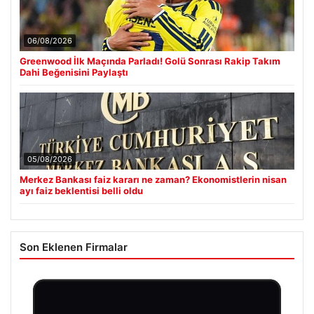
06/08/2026
Greenwood İlk Maçında Parladı! Golü Sonrası Rakip Takım
Dahi Beğenisini Paylaştı
05/08/2026
Merkez Bankası faiz kararı ne zaman? Ekonomistlerin nisan
ayı faiz beklentisi belli oldu
Son Eklenen Firmalar