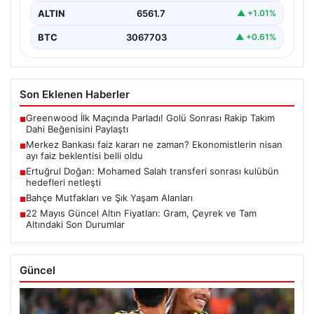
ALTIN
6561.7
▲ +1.01%
BTC
3067703
▲ +0.61%
Son Eklenen Haberler
Greenwood İlk Maçında Parladı! Golü Sonrası Rakip Takım
■
Dahi Beğenisini Paylaştı
Merkez Bankası faiz kararı ne zaman? Ekonomistlerin nisan
■
ayı faiz beklentisi belli oldu
Ertuğrul Doğan: Mohamed Salah transferi sonrası kulübün
■
hedefleri netleşti
Bahçe Mutfakları ve Şık Yaşam Alanları
■
22 Mayıs Güncel Altın Fiyatları: Gram, Çeyrek ve Tam
■
Altındaki Son Durumlar
Güncel