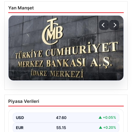
Yan Manşet
05.08.2026
Merkez Bankası faiz kararı ne zaman?
Piyasa Verileri
Ekonomistlerin nisan ayı faiz beklentisi
belli oldu
USD
47.60
▲ +0.05%
EUR
55.15
▲ +0.20%