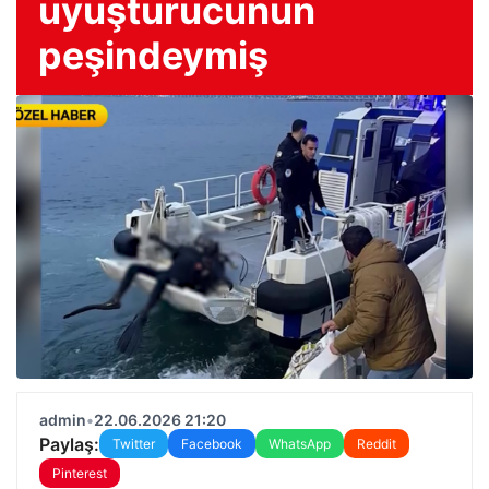
uyuşturucunun
peşindeymiş
admin
•
22.06.2026 21:20
Paylaş:
Twitter
Facebook
WhatsApp
Reddit
Pinterest