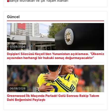
Bahçe Mutfakları ve Şık Yaşam Alanları
■
Güncel
07/08/2026
Dışişleri Sözcüsü Keçeli’den Yunanistan açıklaması. “Ülkemiz
açısından herhangi bir hukuki sonuç doğurmayacaktır”
06/08/2026
Greenwood İlk Maçında Parladı! Golü Sonrası Rakip Takım
Dahi Beğenisini Paylaştı