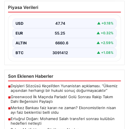
Greenwood İlk Maçında Parladı! Golü
Piyasa Verileri
Sonrası Rakip Takım Dahi Beğenisini
Paylaştı
USD
47.74
▲ +0.18%
Mason Greenwood, yeni takımı Fenerbahçe ile önemli
bir dönüm noktası yaşadı ve kariyerinde ilk…
EUR
55.25
▲ +0.32%
ALTIN
6660.6
▲ +2.59%
BTC
3091412
▲ +1.08%
Son Eklenen Haberler
Dışişleri Sözcüsü Keçeli’den Yunanistan açıklaması. “Ülkemiz
■
açısından herhangi bir hukuki sonuç doğurmayacaktır”
Greenwood İlk Maçında Parladı! Golü Sonrası Rakip Takım
■
Dahi Beğenisini Paylaştı
Merkez Bankası faiz kararı ne zaman? Ekonomistlerin nisan
■
ayı faiz beklentisi belli oldu
Ertuğrul Doğan: Mohamed Salah transferi sonrası kulübün
■
hedefleri netleşti