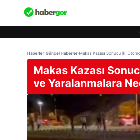
Haberler
›
Güncel Haberler
›
Makas Kazası Sonucu İki Otomo
Makas Kazası Sonucu
ve Yaralanmalara N