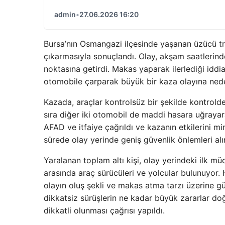
admin
•
27.06.2026 16:20
Bursa’nın Osmangazi ilçesinde yaşanan üzücü tra
çıkarmasıyla sonuçlandı. Olay, akşam saatlerind
noktasına getirdi. Makas yaparak ilerlediği iddia
otomobile çarparak büyük bir kaza olayına ned
Kazada, araçlar kontrolsüz bir şekilde kontrold
sıra diğer iki otomobil de maddi hasara uğrayarak
AFAD ve itfaiye çağrıldı ve kazanın etkilerini mi
sürede olay yerinde geniş güvenlik önlemleri alını
Yaralanan toplam altı kişi, olay yerindeki ilk mü
arasında araç sürücüleri ve yolcular bulunuyor. H
olayın oluş şekli ve makas atma tarzı üzerine gü
dikkatsiz sürüşlerin ne kadar büyük zararlar do
dikkatli olunması çağrısı yapıldı.