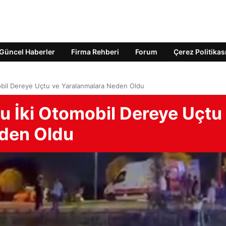
Güncel Haberler
Firma Rehberi
Forum
Çerez Politikas
bil Dereye Uçtu ve Yaralanmalara Neden Oldu
 İki Otomobil Dereye Uçtu
eden Oldu