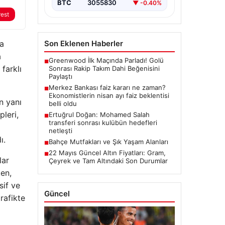
BTC
3055830
▼ -0.40%
rest
Son Eklenen Haberler
ya
a
Greenwood İlk Maçında Parladı! Golü
■
farklı
Sonrası Rakip Takım Dahi Beğenisini
Paylaştı
Merkez Bankası faiz kararı ne zaman?
■
Ekonomistlerin nisan ayı faiz beklentisi
n yanı
belli oldu
pleri,
Ertuğrul Doğan: Mohamed Salah
■
transferi sonrası kulübün hedefleri
a
netleşti
ı.
Bahçe Mutfakları ve Şık Yaşam Alanları
■
22 Mayıs Güncel Altın Fiyatları: Gram,
■
lar
Çeyrek ve Tam Altındaki Son Durumlar
ken,
sif ve
Güncel
rafikte