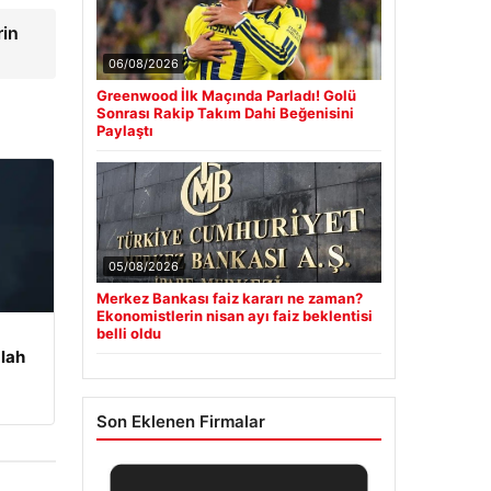
rin
06/08/2026
Greenwood İlk Maçında Parladı! Golü
Sonrası Rakip Takım Dahi Beğenisini
Paylaştı
05/08/2026
Merkez Bankası faiz kararı ne zaman?
Ekonomistlerin nisan ayı faiz beklentisi
belli oldu
lah
Son Eklenen Firmalar