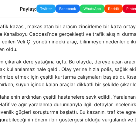
Paylaş:
Twitter
Facebook
WhatsApp
Reddit
Pinte
fik kazası, makas atan bir aracın zincirleme bir kaza orta
e Kanalboyu Caddesi’nde gerçekleşti ve trafik akışını durm
 edilen Veli Ç. yönetimindeki araç, bilinmeyen nedenlerle iki 
en oldu.
en çıkarak dere yatağına uçtu. Bu olayda, dereye uçan aracı
 kullanılamaz hale geldi. Olay yerine hızla polis, sağlık eki
nimize etmek için çeşitli kurtarma çalışmaları başlatıldı. Kıs
rken, suyun içinde kalan araçlar dikkatli bir şekilde çıkarıld
dahalenin ardından çeşitli hastanelere sevk edildi. Yaralanan
afif ve ağır yaralanma durumlarıyla ilgili detaylar incelenir
venlik güçleri soruşturma başlattı. Bu kazanın, trafikte agre
ğurabileceğinin önemli bir göstergesi olduğu vurgulandı ve t