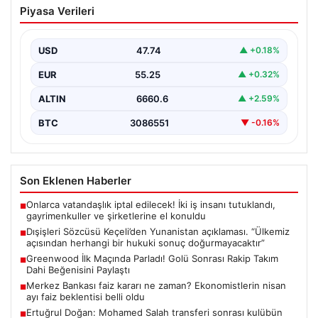
Piyasa Verileri
Yunanistan açıklaması. “Ülkemiz
açısından herhangi bir hukuki sonuç
doğurmayacaktır”
USD
47.74
▲ +0.18%
{“title”: “Dışişleri Sözcüsü Keçeli: Yunanistan’ın Turizm
EUR
55.25
▲ +0.32%
Mekansal Çerçevesi Türkiye Açısından Hukuki Sonuç
Doğurmayacak”, “content”:…
ALTIN
6660.6
▲ +2.59%
BTC
3086551
▼ -0.16%
Son Eklenen Haberler
Onlarca vatandaşlık iptal edilecek! İki iş insanı tutuklandı,
■
gayrimenkuller ve şirketlerine el konuldu
Dışişleri Sözcüsü Keçeli’den Yunanistan açıklaması. “Ülkemiz
■
açısından herhangi bir hukuki sonuç doğurmayacaktır”
Greenwood İlk Maçında Parladı! Golü Sonrası Rakip Takım
■
Dahi Beğenisini Paylaştı
Merkez Bankası faiz kararı ne zaman? Ekonomistlerin nisan
■
ayı faiz beklentisi belli oldu
Ertuğrul Doğan: Mohamed Salah transferi sonrası kulübün
■