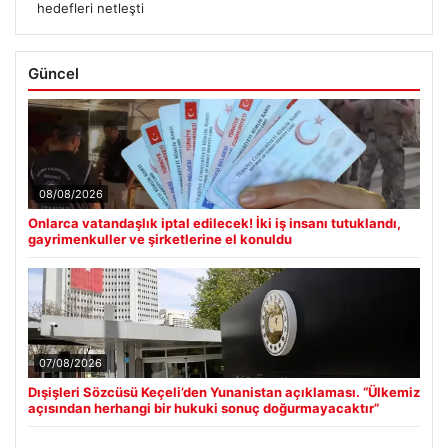
hedefleri netleşti
Güncel
08/08/2026
Onlarca vatandaşlık iptal edilecek! İki iş insanı tutuklandı,
gayrimenkuller ve şirketlerine el konuldu
07/08/2026
Dışişleri Sözcüsü Keçeli’den Yunanistan açıklaması. “Ülkemiz
açısından herhangi bir hukuki sonuç doğurmayacaktır”