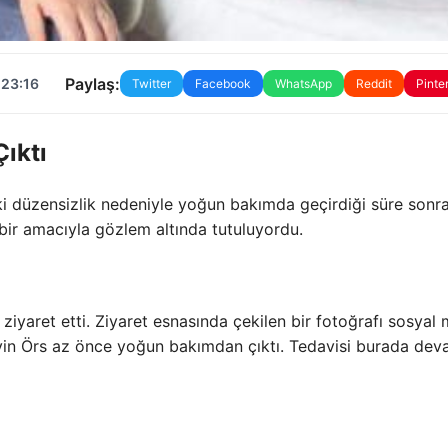
Paylaş:
 23:16
Twitter
Facebook
WhatsApp
Reddit
Pinte
ıktı
eki düzensizlik nedeniyle yoğun bakımda geçirdiği süre sonr
dbir amacıyla gözlem altında tutuluyordu.
 ziyaret etti. Ziyaret esnasında çekilen bir fotoğrafı sosyal
eyin Örs az önce yoğun bakımdan çıktı. Tedavisi burada de