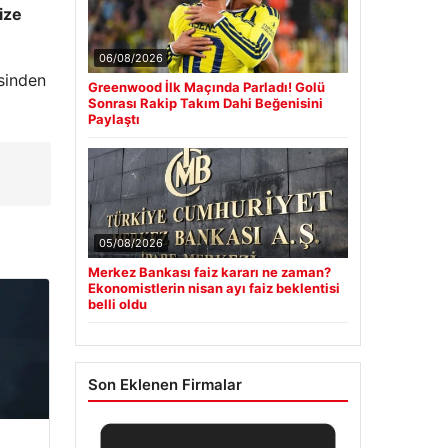
ize
06/08/2026
esinden
Greenwood İlk Maçında Parladı! Golü
Sonrası Rakip Takım Dahi Beğenisini
Paylaştı
05/08/2026
Merkez Bankası faiz kararı ne zaman?
Ekonomistlerin nisan ayı faiz beklentisi
belli oldu
Son Eklenen Firmalar