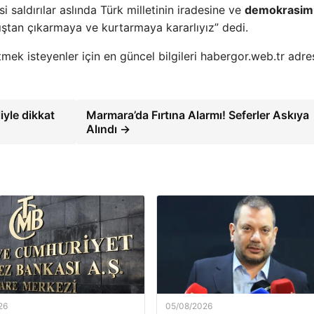
si saldırılar aslında Türk milletinin iradesine ve
demokrasim
yıştan çıkarmaya ve kurtarmaya kararlıyız” dedi.
 etmek isteyenler için en güncel bilgileri habergor.web.tr adr
iyle dikkat
Marmara’da Fırtına Alarmı! Seferler Askıya
Alındı →
26
05/08/2026