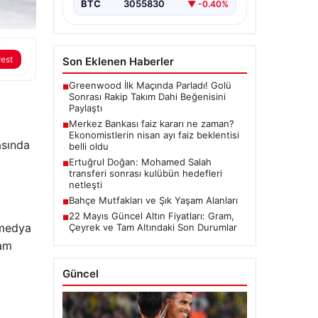
BTC
3055830
▼ -0.40%
rest
Son Eklenen Haberler
Greenwood İlk Maçında Parladı! Golü
■
Sonrası Rakip Takım Dahi Beğenisini
Paylaştı
Merkez Bankası faiz kararı ne zaman?
■
Ekonomistlerin nisan ayı faiz beklentisi
asında
belli oldu
Ertuğrul Doğan: Mohamed Salah
■
transferi sonrası kulübün hedefleri
netleşti
Bahçe Mutfakları ve Şık Yaşam Alanları
■
22 Mayıs Güncel Altın Fiyatları: Gram,
■
 medya
Çeyrek ve Tam Altındaki Son Durumlar
vam
Güncel