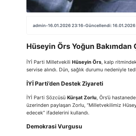
admin
•
16.01.2026 23:16
•
Güncellendi: 16.01.2026
Hüseyin Örs Yoğun Bakımdan Ç
İYİ Parti Milletvekili
Hüseyin Örs
, kalp ritmind
servise alındı. Dün, sağlık durumu nedeniyle te
İYİ Parti’den Destek Ziyareti
İYİ Parti Sözcüsü
Kürşat Zorlu
, Örs’ü hastanede
üzerinden paylaşan Zorlu, “Milletvekilimiz Hüs
edecek” ifadelerini kullandı.
Demokrasi Vurgusu