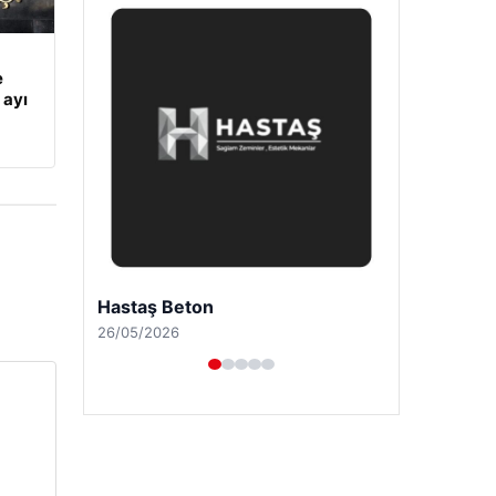
e
 ayı
Prenses Night Club
29/04/2026