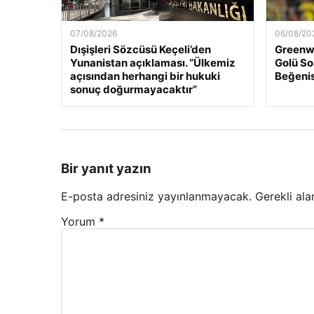
07/08/2026
06/08/20
Dışişleri Sözcüsü Keçeli’den
Greenwo
Yunanistan açıklaması. “Ülkemiz
Golü So
açısından herhangi bir hukuki
Beğenis
sonuç doğurmayacaktır”
Bir yanıt yazın
E-posta adresiniz yayınlanmayacak.
Gerekli ala
Yorum
*