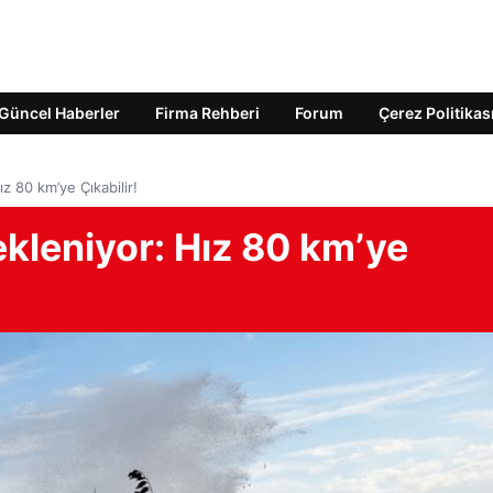
Güncel Haberler
Firma Rehberi
Forum
Çerez Politikas
ız 80 km’ye Çıkabilir!
ekleniyor: Hız 80 km’ye