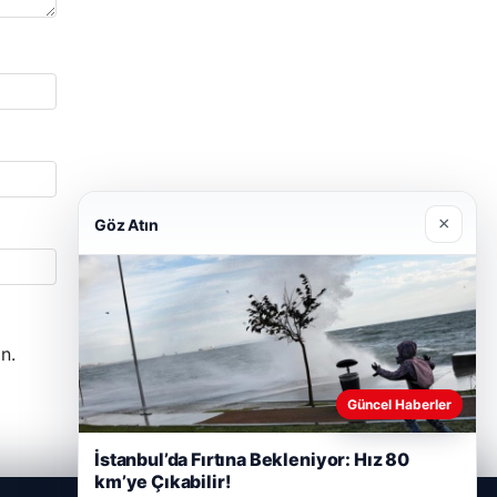
×
Göz Atın
n.
Güncel Haberler
İstanbul’da Fırtına Bekleniyor: Hız 80
km’ye Çıkabilir!