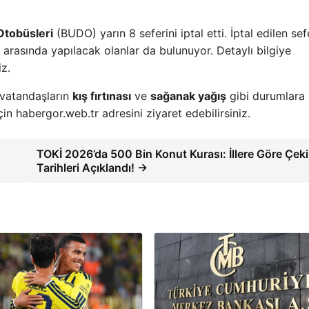
Otobüsleri
(BUDO) yarın 8 seferini iptal etti. İptal edilen sef
 arasında yapılacak olanlar da bulunuyor. Detaylı bilgiye
iz.
, vatandaşların
kış fırtınası
ve
sağanak yağış
gibi durumlara 
çin habergor.web.tr adresini ziyaret edebilirsiniz.
TOKİ 2026’da 500 Bin Konut Kurası: İllere Göre Çek
Tarihleri Açıklandı! →