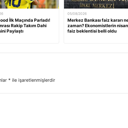
26
05/08/2026
od İlk Maçında Parladı!
Merkez Bankası faiz kararı n
nrası Rakip Takım Dahi
zaman? Ekonomistlerin nisan
ini Paylaştı
faiz beklentisi belli oldu
nlar
*
ile işaretlenmişlerdir