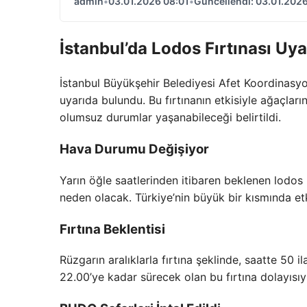
admin
•
03.01.2026 08:01
•
Güncellendi: 03.01.2026
İstanbul’da Lodos Fırtınası Uya
İstanbul Büyükşehir Belediyesi Afet Koordinasyo
uyarıda bulundu. Bu fırtınanın etkisiyle ağaçları
olumsuz durumlar yaşanabileceği belirtildi.
Hava Durumu Değişiyor
Yarın öğle saatlerinden itibaren beklenen lodos 
neden olacak. Türkiye’nin büyük bir kısmında etk
Fırtına Beklentisi
Rüzgarın aralıklarla fırtına şeklinde, saatte 50 
22.00’ye kadar sürecek olan bu fırtına dolayısıy