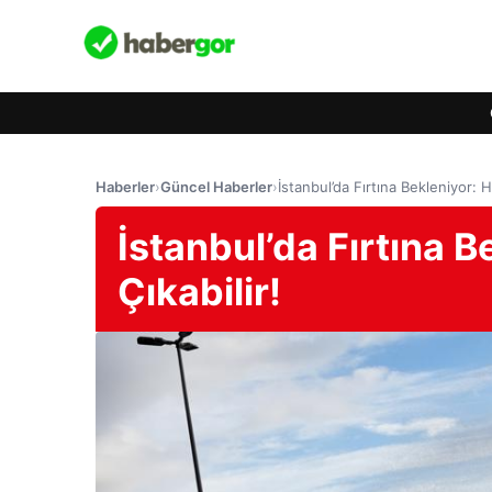
Haberler
›
Güncel Haberler
›
İstanbul’da Fırtına Bekleniyor: H
İstanbul’da Fırtına B
Çıkabilir!