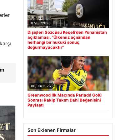
erler
07/08/2026
Dışişleri Sözcüsü Keçeli’den Yunanistan
açıklaması. “Ülkemiz açısından
herhangi bir hukuki sonuç
karşı
doğurmayacaktır”
im
06/08/2026
Greenwood İlk Maçında Parladı! Golü
Sonrası Rakip Takım Dahi Beğenisini
Paylaştı
Son Eklenen Firmalar