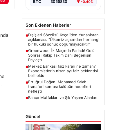
rest
BTC
3055830
▼ -0.40%
Son Eklenen Haberler
nda
Dışişleri Sözcüsü Keçeli’den Yunanistan
■
açıklaması. “Ülkemiz açısından herhangi
bir hukuki sonuç doğurmayacaktır”
Greenwood İlk Maçında Parladı! Golü
■
Sonrası Rakip Takım Dahi Beğenisini
Paylaştı
Merkez Bankası faiz kararı ne zaman?
■
Ekonomistlerin nisan ayı faiz beklentisi
belli oldu
ine
Ertuğrul Doğan: Mohamed Salah
.
■
transferi sonrası kulübün hedefleri
netleşti
Bahçe Mutfakları ve Şık Yaşam Alanları
■
Güncel