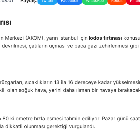
Paylaş:
 08:01
Twitter
Facebook
WhatsApp
Reddit
Pinte
rısı
n Merkezi (AKOM), yarın İstanbul için
lodos fırtınası
konusu
n devrilmesi, çatıların uçması ve baca gazı zehirlenmesi gibi
rüzgarları, sıcaklıkların 13 ila 16 dereceye kadar yükselmes
ili olan soğuk hava, yerini daha ılıman bir havaya bırakacak
ila 80 kilometre hızla esmesi tahmin ediliyor. Pazar günü saat
la dikkatli olunması gerektiği vurgulandı.