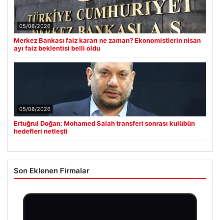
05/08/2026
Merkez Bankası faiz kararı ne zaman? Ekonomistlerin nisan
ayı faiz beklentisi belli oldu
05/08/2026
Ertuğrul Doğan: Mohamed Salah transferi sonrası kulübün
hedefleri netleşti
Son Eklenen Firmalar