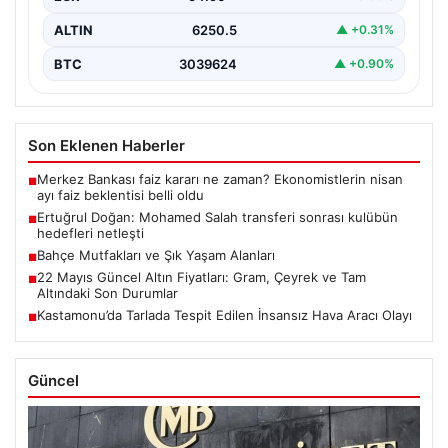
ALTIN
6250.5
▲ +0.31%
BTC
3039624
▲ +0.90%
Son Eklenen Haberler
Merkez Bankası faiz kararı ne zaman? Ekonomistlerin nisan
■
ayı faiz beklentisi belli oldu
Ertuğrul Doğan: Mohamed Salah transferi sonrası kulübün
■
hedefleri netleşti
Bahçe Mutfakları ve Şık Yaşam Alanları
■
22 Mayıs Güncel Altın Fiyatları: Gram, Çeyrek ve Tam
■
Altındaki Son Durumlar
Kastamonu’da Tarlada Tespit Edilen İnsansız Hava Aracı Olayı
■
Güncel