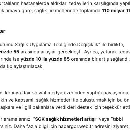
alıların hastanelerde aldıkları tedavilerin karşılığında yapı
çıklamaya göre, sağlık hizmetlerinde toplamda
110 milyar T
lar
umu Sağlık Uygulama Tebliğinde Değişiklik” ile birlikte,
 yüzde 55
arasında artışlar gerçekleşti. Ayrıca, yatarak tedav
arında ise
yüzde 10 ila yüzde 85
oranında bir artış sağlandı
da kolaylaştırılacak.
n, konuya dair sosyal medya üzerinden yaptığı paylaşımda,
kin ve kapsamlı sağlık hizmetleri ile buluşturmak için bu ön
aşkanı ve ilgili bakanlara verdikleri destek için teşekkür etti
ir aramalarınızı
“SGK sağlık hizmetleri artışı”
veya
“tıbbi
rsiniz. Daha fazla bilgi için habergor.web.tr adresini ziyaret