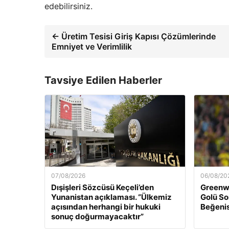
edebilirsiniz.
← Üretim Tesisi Giriş Kapısı Çözümlerinde
Emniyet ve Verimlilik
Tavsiye Edilen Haberler
07/08/2026
06/08/20
Dışişleri Sözcüsü Keçeli’den
Greenwo
Yunanistan açıklaması. “Ülkemiz
Golü So
açısından herhangi bir hukuki
Beğenis
sonuç doğurmayacaktır”