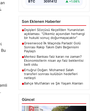
BTC
3091412
▲ +1.08%
lan
L
Son Eklenen Haberler
Dışişleri Sözcüsü Keçeli’den Yunanistan
■
açıklaması. “Ülkemiz açısından herhangi
bir hukuki sonuç doğurmayacaktır”
Greenwood İlk Maçında Parladı! Golü
i
■
Sonrası Rakip Takım Dahi Beğenisini
. Bu
Paylaştı
Merkez Bankası faiz kararı ne zaman?
■
Ekonomistlerin nisan ayı faiz beklentisi
belli oldu
Ertuğrul Doğan: Mohamed Salah
■
transferi sonrası kulübün hedefleri
netleşti
Bahçe Mutfakları ve Şık Yaşam Alanları
■
emli
.
Güncel