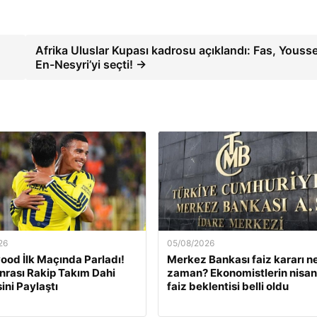
Afrika Uluslar Kupası kadrosu açıklandı: Fas, Youss
En-Nesyri’yi seçti! →
26
05/08/2026
od İlk Maçında Parladı!
Merkez Bankası faiz kararı n
nrası Rakip Takım Dahi
zaman? Ekonomistlerin nisan
ini Paylaştı
faiz beklentisi belli oldu