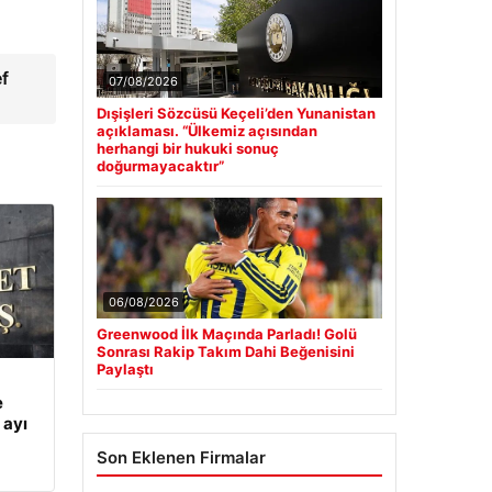
ef
07/08/2026
Dışişleri Sözcüsü Keçeli’den Yunanistan
açıklaması. “Ülkemiz açısından
herhangi bir hukuki sonuç
doğurmayacaktır”
06/08/2026
Greenwood İlk Maçında Parladı! Golü
Sonrası Rakip Takım Dahi Beğenisini
Paylaştı
e
 ayı
Son Eklenen Firmalar