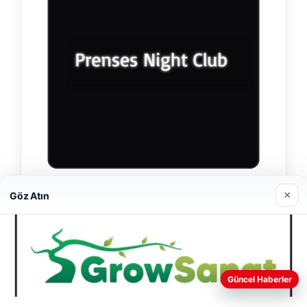
×
Prenses Night Club
Göz Atın
29/04/2026
Web sitemizi nasıl kullandığınızı daha iyi anlayabilmek,
Güncel Haberler
deneyiminizi kişiselleştirmek ve geliştirmek amacıyla çerezler
kullanıyoruz.
Çerez Politikamız