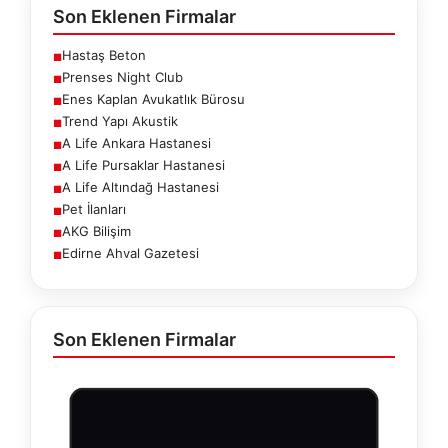
Son Eklenen Firmalar
Hastaş Beton
■
Prenses Night Club
■
Enes Kaplan Avukatlık Bürosu
■
Trend Yapı Akustik
■
A Life Ankara Hastanesi
■
A Life Pursaklar Hastanesi
■
A Life Altındağ Hastanesi
■
Pet İlanları
■
AKG Bilişim
■
Edirne Ahval Gazetesi
■
Son Eklenen Firmalar