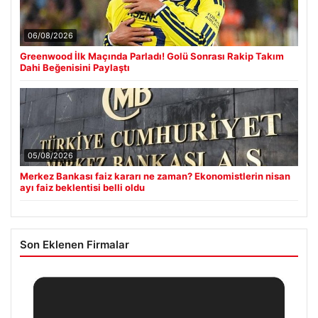
06/08/2026
Greenwood İlk Maçında Parladı! Golü Sonrası Rakip Takım
Dahi Beğenisini Paylaştı
05/08/2026
Merkez Bankası faiz kararı ne zaman? Ekonomistlerin nisan
ayı faiz beklentisi belli oldu
Son Eklenen Firmalar