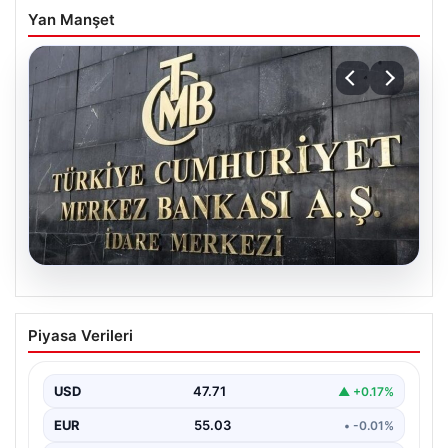
Yan Manşet
05.08.2026
Merkez Bankası faiz kararı ne zaman?
Piyasa Verileri
Ekonomistlerin nisan ayı faiz beklentisi
belli oldu
USD
47.71
▲ +0.17%
EUR
55.03
• -0.01%