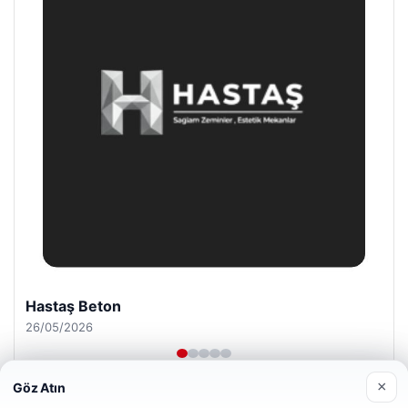
Prenses Night Club
29/04/2026
×
Göz Atın
Web sitemizi nasıl kullandığınızı daha iyi anlayabilmek,