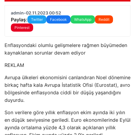
admin
•
02.11.2023 00:52
Paylaş:
Twitter
Facebook
WhatsApp
Reddit
Pinterest
Enflasyondaki olumlu gelişmelere rağmen büyümeden
kaynaklanan sorunlar devam ediyor
REKLAM
Avrupa ülkeleri ekonomisini canlandıran Noel dönemine
birkaç hafta kala Avrupa İstatistik Ofisi (Eurostat), avro
bölgesinde enflasyonda ciddi bir düşüş yaşandığını
duyurdu.
Son verilere göre yıllık enflasyon ekim ayında iki yılın
en düşük seviyesine geriledi. Euro ekonomilerinde Eylül
ayında ortalama yüzde 4,3 olarak açıklanan yıllık