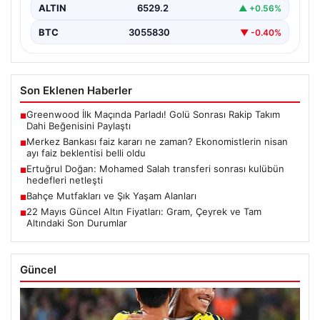
ALTIN
6529.2
▲ +0.56%
BTC
3055830
▼ -0.40%
Son Eklenen Haberler
Greenwood İlk Maçında Parladı! Golü Sonrası Rakip Takım
■
Dahi Beğenisini Paylaştı
Merkez Bankası faiz kararı ne zaman? Ekonomistlerin nisan
■
ayı faiz beklentisi belli oldu
Ertuğrul Doğan: Mohamed Salah transferi sonrası kulübün
■
hedefleri netleşti
Bahçe Mutfakları ve Şık Yaşam Alanları
■
22 Mayıs Güncel Altın Fiyatları: Gram, Çeyrek ve Tam
■
Altındaki Son Durumlar
Güncel