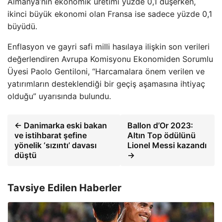
Almanya’nın ekonomik üretimi yüzde 0,1 düşerken,
ikinci büyük ekonomi olan Fransa ise sadece yüzde 0,1
büyüdü.
Enflasyon ve gayri safi milli hasılaya ilişkin son verileri
değerlendiren Avrupa Komisyonu Ekonomiden Sorumlu
Üyesi Paolo Gentiloni, “Harcamalara önem verilen ve
yatırımların desteklendiği bir geçiş aşamasına ihtiyaç
olduğu” uyarısında bulundu.
← Danimarka eski bakan
Ballon d’Or 2023:
ve istihbarat şefine
Altın Top ödülünü
yönelik ‘sızıntı’ davası
Lionel Messi kazandı
düştü
→
Tavsiye Edilen Haberler