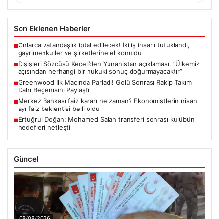
Son Eklenen Haberler
Onlarca vatandaşlık iptal edilecek! İki iş insanı tutuklandı,
■
gayrimenkuller ve şirketlerine el konuldu
Dışişleri Sözcüsü Keçeli’den Yunanistan açıklaması. “Ülkemiz
■
açısından herhangi bir hukuki sonuç doğurmayacaktır”
Greenwood İlk Maçında Parladı! Golü Sonrası Rakip Takım
■
Dahi Beğenisini Paylaştı
Merkez Bankası faiz kararı ne zaman? Ekonomistlerin nisan
■
ayı faiz beklentisi belli oldu
Ertuğrul Doğan: Mohamed Salah transferi sonrası kulübün
■
hedefleri netleşti
Güncel
08/08/2026