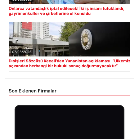
Onlarca vatandaşlık iptal edilecek! İki iş insanı tutuklandı,
gayrimenkuller ve şirketlerine el konuldu
07/08/2026
Dışişleri Sözcüsü Keçeli’den Yunanistan açıklaması. “Ülkemiz
açısından herhangi bir hukuki sonuç doğurmayacaktır”
Son Eklenen Firmalar