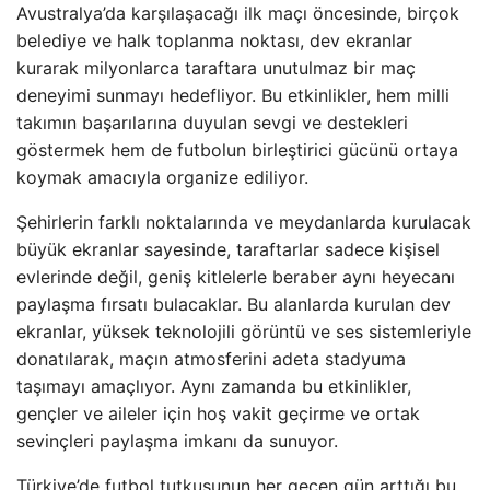
Avustralya’da karşılaşacağı ilk maçı öncesinde, birçok
belediye ve halk toplanma noktası, dev ekranlar
kurarak milyonlarca taraftara unutulmaz bir maç
deneyimi sunmayı hedefliyor. Bu etkinlikler, hem milli
takımın başarılarına duyulan sevgi ve destekleri
göstermek hem de futbolun birleştirici gücünü ortaya
koymak amacıyla organize ediliyor.
Şehirlerin farklı noktalarında ve meydanlarda kurulacak
büyük ekranlar sayesinde, taraftarlar sadece kişisel
evlerinde değil, geniş kitlelerle beraber aynı heyecanı
paylaşma fırsatı bulacaklar. Bu alanlarda kurulan dev
ekranlar, yüksek teknolojili görüntü ve ses sistemleriyle
donatılarak, maçın atmosferini adeta stadyuma
taşımayı amaçlıyor. Aynı zamanda bu etkinlikler,
gençler ve aileler için hoş vakit geçirme ve ortak
sevinçleri paylaşma imkanı da sunuyor.
Türkiye’de futbol tutkusunun her geçen gün arttığı bu