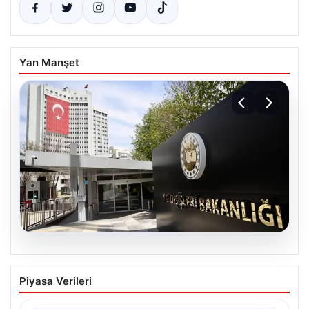
Yan Manşet
07.08.2026
Dışişleri Sözcüsü Keçeli’den
Piyasa Verileri
Yunanistan açıklaması. “Ülkemiz
açısından herhangi bir hukuki sonuç