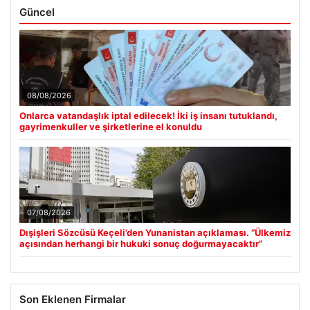
Güncel
08/08/2026
Onlarca vatandaşlık iptal edilecek! İki iş insanı tutuklandı,
gayrimenkuller ve şirketlerine el konuldu
07/08/2026
Dışişleri Sözcüsü Keçeli’den Yunanistan açıklaması. “Ülkemiz
açısından herhangi bir hukuki sonuç doğurmayacaktır”
Son Eklenen Firmalar