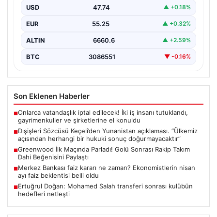
doğurmayacaktır”
USD
47.74
▲ +0.18%
{“title”: “Dışişleri Sözcüsü Keçeli: Yunanistan’ın Turizm
EUR
55.25
▲ +0.32%
Mekansal Çerçevesi Türkiye Açısından Hukuki Sonuç
Doğurmayacak”, “content”:…
ALTIN
6660.6
▲ +2.59%
BTC
3086551
▼ -0.16%
Son Eklenen Haberler
Onlarca vatandaşlık iptal edilecek! İki iş insanı tutuklandı,
■
gayrimenkuller ve şirketlerine el konuldu
Dışişleri Sözcüsü Keçeli’den Yunanistan açıklaması. “Ülkemiz
■
açısından herhangi bir hukuki sonuç doğurmayacaktır”
Greenwood İlk Maçında Parladı! Golü Sonrası Rakip Takım
■
Dahi Beğenisini Paylaştı
Merkez Bankası faiz kararı ne zaman? Ekonomistlerin nisan
■
ayı faiz beklentisi belli oldu
Ertuğrul Doğan: Mohamed Salah transferi sonrası kulübün
■
hedefleri netleşti