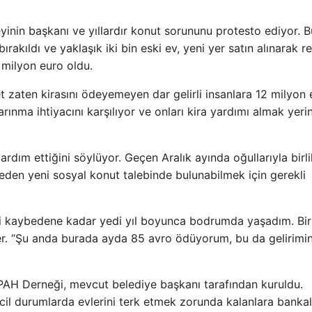
yinin başkanı ve yıllardır konut sorununu protesto ediyor. B
rakıldı ve yaklaşık iki bin eski ev, yeni yer satın alınarak r
 milyon euro oldu.
t zaten kirasını ödeyemeyen dar gelirli insanlara 12 milyon 
rınma ihtiyacını karşılıyor ve onları kira yardımı almak yeri
rdım ettiğini söylüyor. Geçen Aralık ayında oğullarıyla birl
meden yeni sosyal konut talebinde bulunabilmek için gerekli
i kaybedene kadar yedi yıl boyunca bodrumda yaşadım. Bir
ler. “Şu anda burada ayda 85 avro ödüyorum, bu da gelirimi
 PAH Derneği, mevcut belediye başkanı tarafından kuruldu.
il durumlarda evlerini terk etmek zorunda kalanlara bankal