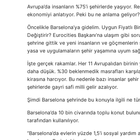
Avrupa’da insanların %75’i şehirlerde yaşıyor.
ekonomiyi anlatıyor. Peki bu ne anlama geliyor?
Öncelikle Barselona’ya gidelim. Uygun Fiyatlı Bi
Değiştirir? Eurocities Başkanı’na ulaşım gibi soru
şehrine gittik ve yeni insanların ve göçmenlerin ş
yasa ve uygulamaların şehir yaşamına uyum sağl
İşte gerçek rakamlar. Her 11 Avrupalıdan birinin
daha düşük. %30 beklenmedik masrafları karşılay
kirasına harcıyor. Bu nedenle bazı insanlar şehir
şehirlerde gayri safi milli gelir azalıyor.
Şimdi Barselona şehrinde bu konuyla ilgili ne tü
Barselona’da 10 bin civarında toplu konut bulunu
tarafından kullanılıyor.
”Barselona’da evlerin yüzde 1,5’i sosyal yardım al