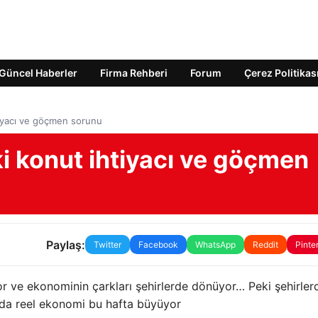
Güncel Haberler
Firma Rehberi
Forum
Çerez Politikas
tiyacı ve göçmen sorunu
i konut ihtiyacı ve göçmen
Paylaş:
Twitter
Facebook
WhatsApp
Reddit
Pinte
yor ve ekonominin çarkları şehirlerde dönüyor… Peki şehirler
pa’da reel ekonomi bu hafta büyüyor