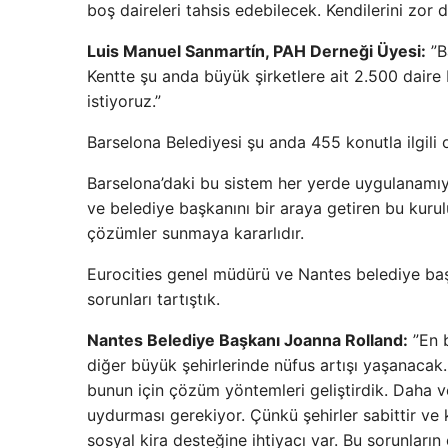
boş daireleri tahsis edebilecek. Kendilerini zor 
Luis Manuel Sanmartín, PAH Derneği Üyesi:
”B
Kentte şu anda büyük şirketlere ait 2.500 daire
istiyoruz.”
Barselona Belediyesi şu anda 455 konutla ilgili
Barselona’daki bu sistem her yerde uygulanamıyo
ve belediye başkanını bir araya getiren bu kurulu
çözümler sunmaya kararlıdır.
Eurocities genel müdürü ve Nantes belediye başk
sorunları tartıştık.
Nantes Belediye Başkanı Joanna Rolland:
”En 
diğer büyük şehirlerinde nüfus artışı yaşanacak.
bunun için çözüm yöntemleri geliştirdik. Daha v
uydurması gerekiyor. Çünkü şehirler sabittir ve
sosyal kira desteğine ihtiyacı var. Bu sorunları