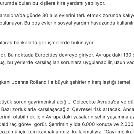
durumda bulan bu kişilere kira yardımı yapılıyor.
arselona’da günde 30 aile evlerini terk etmek zorunda kalıy
 bulunuyor. Bu boş evlerin sosyal yardım havuzunda kullanıl
 olarak bankalarla görüşmelerde bulunuyor.
r. Bu noktada Eurocities devreye giriyor. Avrupa’daki 130 
ş, bu yerlerde karşılaşılan sorunlara uygulanabilir, uzun vad
anı Joanna Rolland ile büyük şehirlerin karşılaştığı temel
büyük sorun gayrimenkul açığı… Gelecekte Avrupa’da ve dü
 Bazı zorluklarla karşılaşacağız. Çevresel risk artacak. Anc
erimli olabilmek için Avrupa’daki yasaların şehir yaşamına a
 kaldıraç görevi görür. Şehrimin yılda 6.000 konuta ve 2.000
n çözümü için tüm kaynaklarımızı kullanmalıyız. “Gayrimenkul