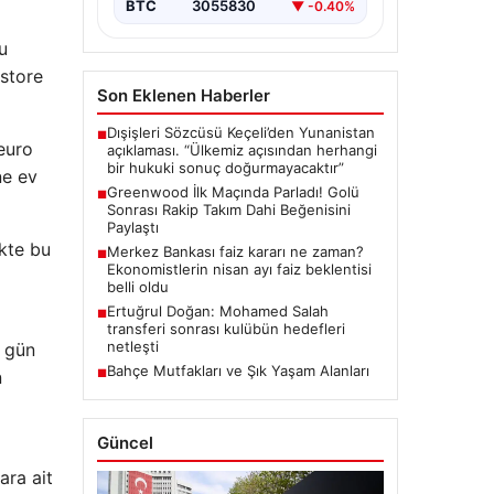
BTC
3055830
▼ -0.40%
u
estore
Son Eklenen Haberler
Dışişleri Sözcüsü Keçeli’den Yunanistan
■
euro
açıklaması. “Ülkemiz açısından herhangi
bir hukuki sonuç doğurmayacaktır”
ne ev
Greenwood İlk Maçında Parladı! Golü
■
Sonrası Rakip Takım Dahi Beğenisini
Paylaştı
ikte bu
Merkez Bankası faiz kararı ne zaman?
■
Ekonomistlerin nisan ayı faiz beklentisi
belli oldu
Ertuğrul Doğan: Mohamed Salah
■
transferi sonrası kulübün hedefleri
netleşti
 gün
Bahçe Mutfakları ve Şık Yaşam Alanları
n
■
Güncel
ara ait