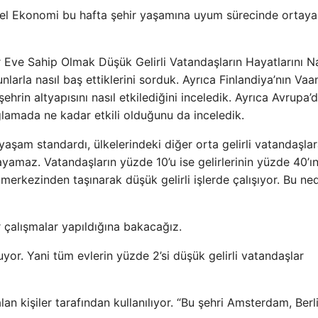
 Reel Ekonomi bu hafta şehir yaşamına uyum sürecinde ortaya
r Eve Sahip Olmak Düşük Gelirli Vatandaşların Hayatlarını Na
nlarla nasıl baş ettiklerini sorduk. Ayrıca Finlandiya’nın Vaa
ehrin altyapısını nasıl etkilediğini inceledik. Ayrıca Avrupa’
amada ne kadar etkili olduğunu da inceledik.
 yaşam standardı, ülkelerindeki diğer orta gelirli vatandaşla
amaz. Vatandaşların yüzde 10’u ise gelirlerinin yüzde 40’ın
 merkezinden taşınarak düşük gelirli işlerde çalışıyor. Bu ne
r çalışmalar yapıldığına bakacağız.
yor. Yani tüm evlerin yüzde 2’si düşük gelirli vatandaşlar
an kişiler tarafından kullanılıyor. “Bu şehri Amsterdam, Berli