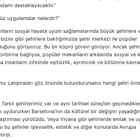
ihdamı destekleyecektir.”
üz uygulamalar nelerdir?”
nların sosyal hayata uyum sağlamalarında büyük şehirlere 
izim gibi şehirlere baktığımızda şehir merkezi ile popüler
olduğunu görüyoruz. Bu bir köprü görevi görüyor. Ancak şehir
 birbirine bağlıysa, popüler mekanların arkasında sosyal ve k
sa insanların zihninde eşitsizlik, ayrımcılık ve bölünme kavra
ınız çalışmaları göz önünde bulundurursanız hangi şehri örn
farklı şehirlerimiz var ve aynı tarihsel süreçten geçmedikler
 uydururken Barselona’nın da kültürel bir değişim yaşadığın
aştırması yürütüldü. Veya Viyana gibi şehirlerde emlak ve 
ı bu şehirler işlevsellik, estetik ve diğer konularda Avrupa
irdi.