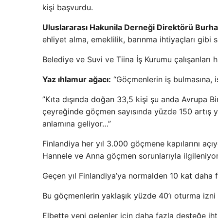
kişi başvurdu.
Uluslararası Hakunila Derneği Direktörü Bur
ehliyet alma, emeklilik, barınma ihtiyaçları gibi
Belediye ve Suvi ve Tiina İş Kurumu çalışanları 
Yaz ıhlamur ağacı:
“Göçmenlerin iş bulmasına, 
”Kıta dışında doğan 33,5 kişi şu anda Avrupa Bir
çeyreğinde göçmen sayısında yüzde 150 artış ya
anlamına geliyor…”
Finlandiya her yıl 3.000 göçmene kapılarını açıy
Hannele ve Anna göçmen sorunlarıyla ilgileniyor
Geçen yıl Finlandiya’ya normalden 10 kat daha 
Bu göçmenlerin yaklaşık yüzde 40’ı oturma izni 
Elbette yeni gelenler için daha fazla desteğe iht