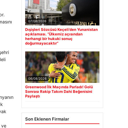
or.
masını
07/08/2026
Dışişleri Sözcüsü Keçeli’den Yunanistan
açıklaması. “Ülkemiz açısından
herhangi bir hukuki sonuç
doğurmayacaktır”
şehri
eli
06/08/2026
Greenwood İlk Maçında Parladı! Golü
Sonrası Rakip Takım Dahi Beğenisini
Paylaştı
nyanın
ak
yak
Son Eklenen Firmalar
 ve