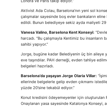
Londra ve Paris takip ediyor.”
Aktivist Ada Colau, Barselona’nın yeni sol konse
çalışmalar sayesinde boş evler bankaların eline bı
edildi. Bunun belediyeye sekiz ayda maliyeti 29
Vanesa Valino, Barselona Kent Konseyi:
”Devle
harcadı. “Bu çalışmayla Kentimiz bu insanların ba
sahibi yapıyor.”
Jorge, bugüne kadar Belediyenin üç bin aileye ya
eve taşındılar. PAH derneği, evden tahliye edil
belgeleri hazırladı.
Barselona’da yaşayan Jorge Olaria Villar:
“İşim
ellerinde belgelerle gelip evden çıkmamı istedi
yüzde 20’sine tekabül ediyor.”
Konut kredisini ödeyemeyenler için oluşturulan
Onaylanan yasa sayesinde Katalonya Konseyi, ac