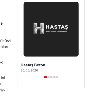
ve
ültürel
mları
ek
Prenses Night Club
29/04/2026
ini
ı
uygun