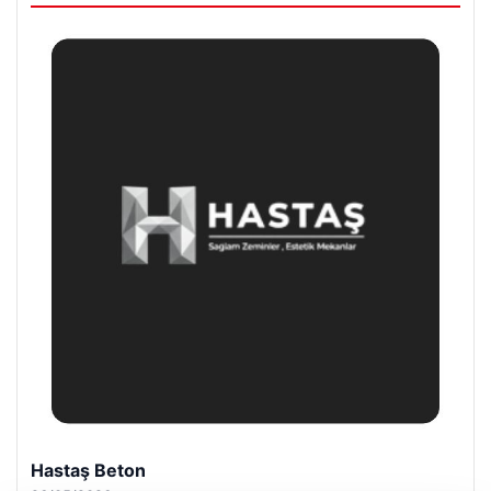
Prenses Night Club