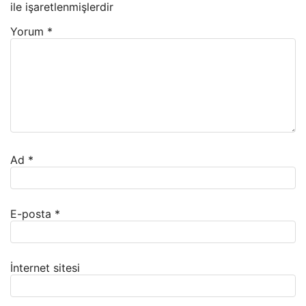
ile işaretlenmişlerdir
Yorum
*
Ad
*
E-posta
*
İnternet sitesi