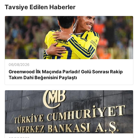
Tavsiye Edilen Haberler
06/08/2026
Greenwood İlk Maçında Parladı! Golü Sonrası Rakip
Takım Dahi Beğenisini Paylaştı