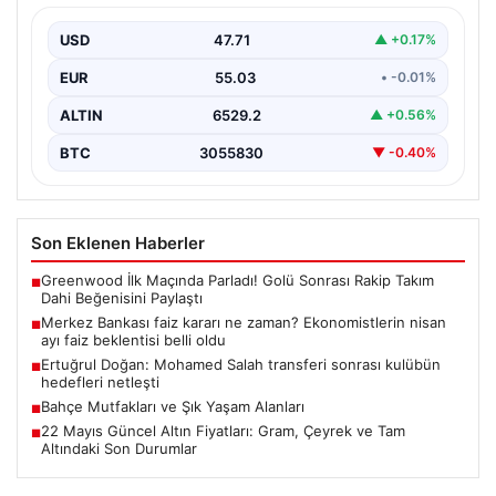
belli oldu
USD
47.71
▲ +0.17%
EUR
55.03
• -0.01%
ALTIN
6529.2
▲ +0.56%
BTC
3055830
▼ -0.40%
Son Eklenen Haberler
Greenwood İlk Maçında Parladı! Golü Sonrası Rakip Takım
■
Dahi Beğenisini Paylaştı
Merkez Bankası faiz kararı ne zaman? Ekonomistlerin nisan
■
ayı faiz beklentisi belli oldu
Ertuğrul Doğan: Mohamed Salah transferi sonrası kulübün
■
hedefleri netleşti
Bahçe Mutfakları ve Şık Yaşam Alanları
■
22 Mayıs Güncel Altın Fiyatları: Gram, Çeyrek ve Tam
■
Altındaki Son Durumlar