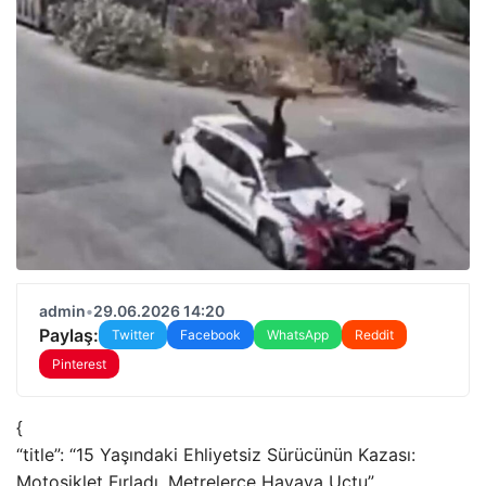
admin
•
29.06.2026 14:20
Paylaş:
Twitter
Facebook
WhatsApp
Reddit
Pinterest
{
“title”: “15 Yaşındaki Ehliyetsiz Sürücünün Kazası:
Motosiklet Fırladı, Metrelerce Havaya Uçtu”,