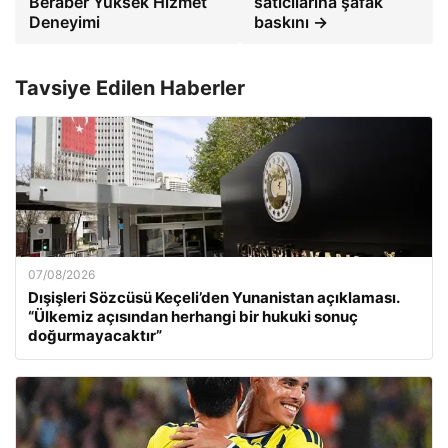
Beraber Yüksek Hizmet
satıcılarına şafak
Deneyimi
baskını →
Tavsiye Edilen Haberler
07/08/2026
Dışişleri Sözcüsü Keçeli’den Yunanistan açıklaması.
“Ülkemiz açısından herhangi bir hukuki sonuç
doğurmayacaktır”