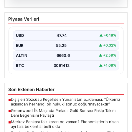
06.08.2026
Greenwood İlk Maçında Parladı! Golü
Piyasa Verileri
Sonrası Rakip Takım Dahi Beğenisini
Paylaştı
USD
47.74
▲ +0.18%
Mason Greenwood, yeni takımı Fenerbahçe ile önemli
bir dönüm noktası yaşadı ve kariyerinde ilk…
EUR
55.25
▲ +0.32%
ALTIN
6660.6
▲ +2.59%
BTC
3091412
▲ +1.08%
Son Eklenen Haberler
Dışişleri Sözcüsü Keçeli’den Yunanistan açıklaması. “Ülkemiz
■
açısından herhangi bir hukuki sonuç doğurmayacaktır”
Greenwood İlk Maçında Parladı! Golü Sonrası Rakip Takım
■
Dahi Beğenisini Paylaştı
Merkez Bankası faiz kararı ne zaman? Ekonomistlerin nisan
■
ayı faiz beklentisi belli oldu