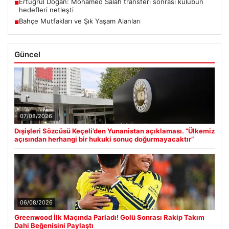
Ertuğrul Doğan: Mohamed Salah transferi sonrası kulübün
■
hedefleri netleşti
Bahçe Mutfakları ve Şık Yaşam Alanları
■
Güncel
07/08/2026
Dışişleri Sözcüsü Keçeli’den Yunanistan açıklaması. “Ülkemiz
açısından herhangi bir hukuki sonuç doğurmayacaktır”
06/08/2026
Greenwood İlk Maçında Parladı! Golü Sonrası Rakip Takım
Dahi Beğenisini Paylaştı